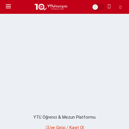
YTÜ Öğrenci & Mezun Platformu
Üye Girişi / Kayıt Ol