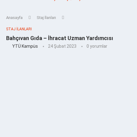
Anasayfa
Staj İlanları
STAJ İLANLARI
Bahçıvan Gıda – İhracat Uzman Yardımcısı
YTÜ Kampüs
24 Şubat 2023
0 yorumlar