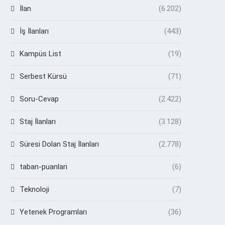
İlan
(6.202)
İş İlanları
(443)
Kampüs List
(19)
Serbest Kürsü
(71)
Soru-Cevap
(2.422)
Staj İlanları
(3.128)
Süresi Dolan Staj İlanları
(2.778)
taban-puanlari
(6)
Teknoloji
(7)
Yetenek Programları
(36)