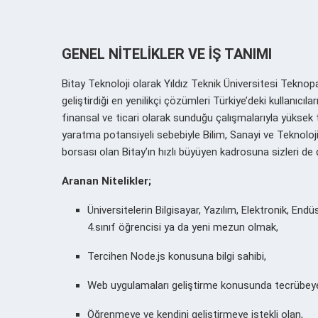
GENEL NİTELİKLER VE İŞ TANIMI
Bitay Teknoloji olarak Yıldız Teknik Üniversitesi Teknop
geliştirdiği en yenilikçi çözümleri Türkiye’deki kullanıcı
finansal ve ticari olarak sunduğu çalışmalarıyla yüksek
yaratma potansiyeli sebebiyle Bilim, Sanayi ve Teknoloji
borsası olan Bitay’ın hızlı büyüyen kadrosuna sizleri de
Aranan Nitelikler;
Üniversitelerin Bilgisayar, Yazılım, Elektronik, End
4.sınıf öğrencisi ya da yeni mezun olmak,
Tercihen Node.js konusuna bilgi sahibi,
Web uygulamaları geliştirme konusunda tecrübeye
Öğrenmeye ve kendini geliştirmeye istekli olan,