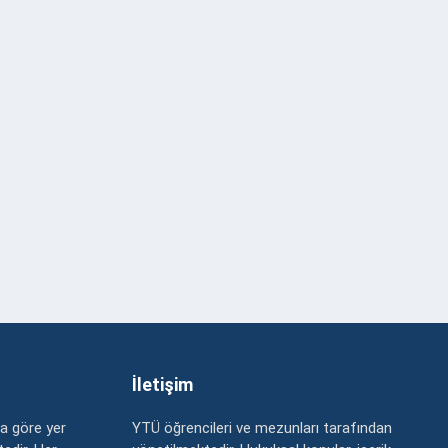
İletişim
a göre yer
YTÜ öğrencileri ve mezunları tarafından