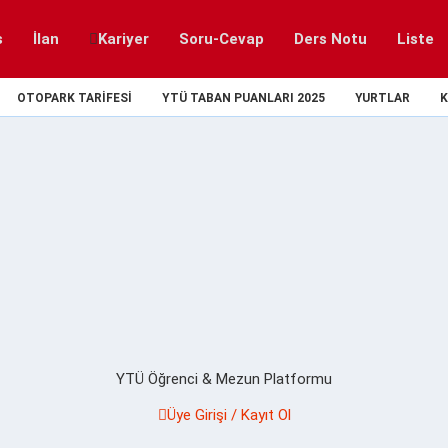
s
İlan
Kariyer
Soru-Cevap
Ders Notu
Liste
OTOPARK TARIFESI
YTÜ TABAN PUANLARI 2025
YURTLAR
K
YTÜ Öğrenci & Mezun Platformu
Üye Girişi / Kayıt Ol