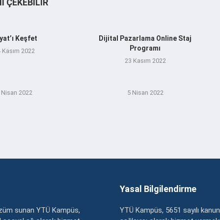
NI ÇEKEBILIR
yat’ı Keşfet
Dijital Pazarlama Online Staj
Programı
 Kasım 2022
23 Kasım 2022
 Nisan 2022
5 Nisan 2022
Yasal Bilgilendirme
çözüm sunan YTÜ Kampüs,
YTÜ Kampüs, 5651 sayılı kanun