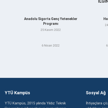
İLGI
Anadolu Sigorta Genç Yetenekler
Ha
Programı
24
25 Kasım 2022
6 Nisan 2022
6
YTÜ Kampüs
Sosyal Ağ
YTÜ Kampüs, 2015 yılında Yıldız Teknik
İhtiyaçlara 