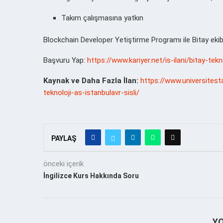
Takım çalışmasına yatkın
Blockchain Developer Yetiştirme Programı ile Bitay ekibi
Başvuru Yap:
https://www.kariyer.net/is-ilani/bitay-t
Kaynak ve Daha Fazla İlan:
https://www.universitest
teknoloji-as-istanbulavr-sisli/
PAYLAŞ
önceki içerik
İngilizce Kurs Hakkında Soru
Y