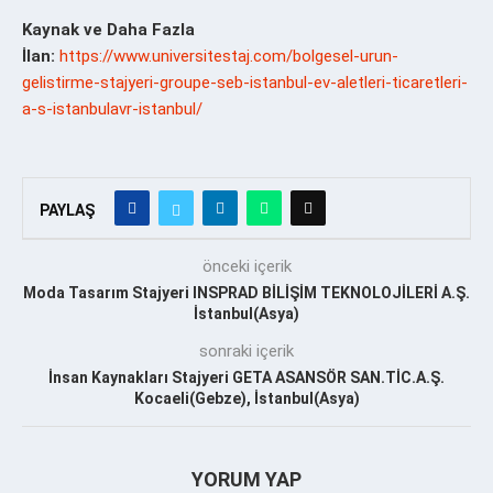
Kaynak ve Daha Fazla
İlan:
https://www.universitestaj.com/bolgesel-urun-
gelistirme-stajyeri-groupe-seb-istanbul-ev-aletleri-ticaretleri-
a-s-istanbulavr-istanbul/
PAYLAŞ
önceki içerik
Moda Tasarım Stajyeri INSPRAD BİLİŞİM TEKNOLOJİLERİ A.Ş.
İstanbul(Asya)
sonraki içerik
İnsan Kaynakları Stajyeri GETA ASANSÖR SAN.TİC.A.Ş.
Kocaeli(Gebze), İstanbul(Asya)
YORUM YAP