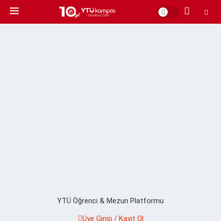
YTÜ Öğrenci & Mezun Platformu
Üye Girişi / Kayıt Ol