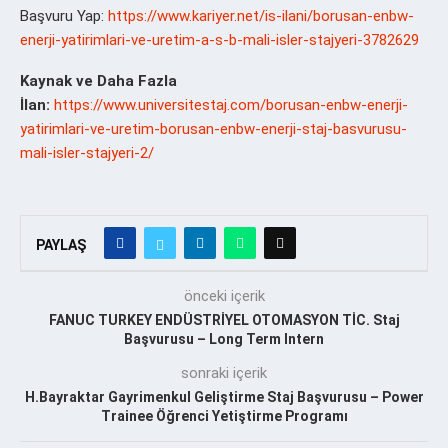
Başvuru Yap:
https://www.kariyer.net/is-ilani/borusan-enbw-
enerji-yatirimlari-ve-uretim-a-s-b-mali-isler-stajyeri-3782629
Kaynak ve Daha Fazla
İlan:
https://www.universitestaj.com/borusan-enbw-enerji-
yatirimlari-ve-uretim-borusan-enbw-enerji-staj-basvurusu-
mali-isler-stajyeri-2/
PAYLAŞ
önceki içerik
FANUC TURKEY ENDÜSTRİYEL OTOMASYON TİC. Staj
Başvurusu – Long Term Intern
sonraki içerik
H.Bayraktar Gayrimenkul Geliştirme Staj Başvurusu – Power
Trainee Öğrenci Yetiştirme Programı