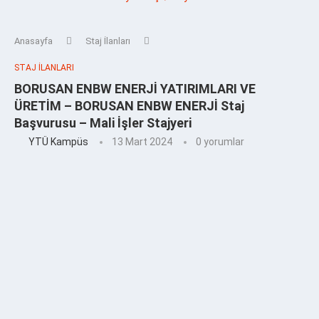
Anasayfa
Staj İlanları
STAJ İLANLARI
BORUSAN ENBW ENERJİ YATIRIMLARI VE
ÜRETİM – BORUSAN ENBW ENERJİ Staj
Başvurusu – Mali İşler Stajyeri
YTÜ Kampüs
13 Mart 2024
0 yorumlar