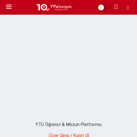
YTÜ Öğrenci & Mezun Platformu
Üye Girişi / Kayıt Ol