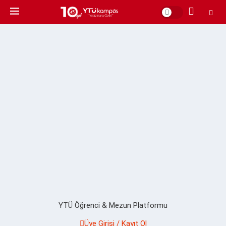
YTÜ Öğrenci & Mezun Platformu
Üye Girişi / Kayıt Ol