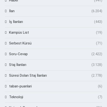
Haber
(941)
İlan
(6.204)
İş İlanları
(443)
Kampüs List
(19)
Serbest Kürsü
(71)
Soru-Cevap
(2.422)
Staj İlanları
(3.128)
Süresi Dolan Staj İlanları
(2.778)
taban-puanlari
(6)
Teknoloji
(7)