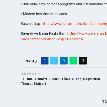
/ Individual development programs and international p
/ Modern healthcare services
Başvuru Yap:
https://www.kariyer.net/is-ilani/bsh-tu
Kaynak ve Daha Fazla İlan:
https://www.universites
management-working-project-student/
PAYLAŞ
önceki içerik
TCHIBO TÜRKİYETCHIBO TÜRKİYE Staj Başvurusu – E-
Ticaret Stajyeri
Y