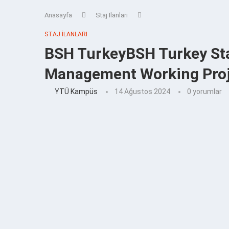
Anasayfa
Staj İlanları
STAJ İLANLARI
BSH TurkeyBSH Turkey St
Management Working Proj
YTÜ Kampüs
14 Ağustos 2024
0 yorumlar