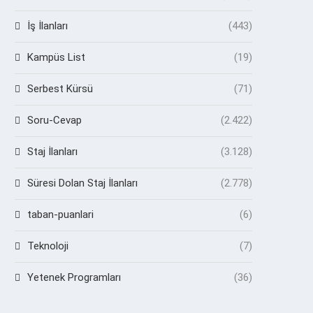
İş İlanları
(443)
Kampüs List
(19)
Serbest Kürsü
(71)
Soru-Cevap
(2.422)
Staj İlanları
(3.128)
Süresi Dolan Staj İlanları
(2.778)
taban-puanlari
(6)
Teknoloji
(7)
Yetenek Programları
(36)