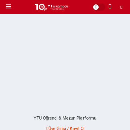
YTÜ Öğrenci & Mezun Platformu
Üye Girişi / Kayıt Ol