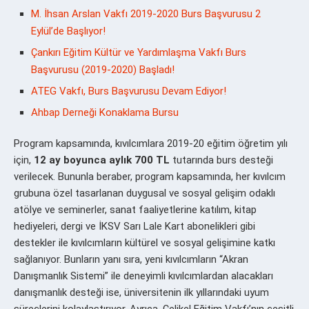
M. İhsan Arslan Vakfı 2019-2020 Burs Başvurusu 2
Eylül’de Başlıyor!
Çankırı Eğitim Kültür ve Yardımlaşma Vakfı Burs
Başvurusu (2019-2020) Başladı!
ATEG Vakfı, Burs Başvurusu Devam Ediyor!
Ahbap Derneği Konaklama Bursu
Program kapsamında, kıvılcımlara 2019-20 eğitim öğretim yılı
için,
12 ay boyunca aylık 700 TL
tutarında burs desteği
verilecek. Bununla beraber, program kapsamında, her kıvılcım
grubuna özel tasarlanan duygusal ve sosyal gelişim odaklı
atölye ve seminerler, sanat faaliyetlerine katılım, kitap
hediyeleri, dergi ve İKSV Sarı Lale Kart abonelikleri gibi
destekler ile kıvılcımların kültürel ve sosyal gelişimine katkı
sağlanıyor. Bunların yanı sıra, yeni kıvılcımların “Akran
Danışmanlık Sistemi” ile deneyimli kıvılcımlardan alacakları
danışmanlık desteği ise, üniversitenin ilk yıllarındaki uyum
süreçlerini kolaylaştırıyor. Ayrıca, Çelikel Eğitim Vakfı’nın çeşitli