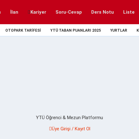
s
İlan
Kariyer
Soru-Cevap
Ders Notu
Liste
OTOPARK TARIFESI
YTÜ TABAN PUANLARI 2025
YURTLAR
K
YTÜ Öğrenci & Mezun Platformu
Üye Girişi / Kayıt Ol