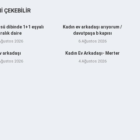
NI ÇEKEBILIR
sü dibinde 1+1 eşyalı
Kadın ev arkadaşı arıyorum /
iralık daire
davutpaşa b kapısı
Ağustos 2026
6 Ağustos 2026
v arkadaşı
Kadın Ev Arkadaşı- Merter
Ağustos 2026
4 Ağustos 2026