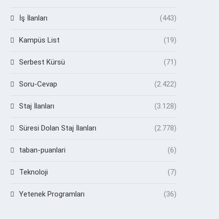
İş İlanları
(443)
Kampüs List
(19)
Serbest Kürsü
(71)
Soru-Cevap
(2.422)
Staj İlanları
(3.128)
Süresi Dolan Staj İlanları
(2.778)
taban-puanlari
(6)
Teknoloji
(7)
Yetenek Programları
(36)