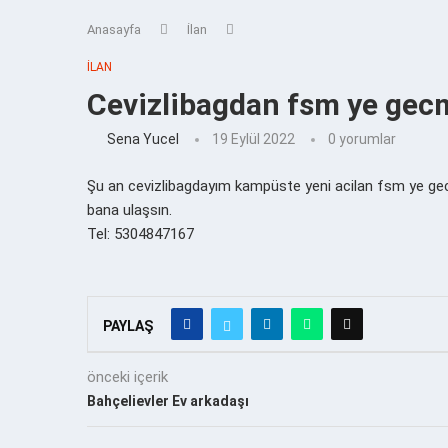
Anasayfa
İlan
İLAN
Cevizlibagdan fsm ye gec
Sena Yucel
19 Eylül 2022
0 yorumlar
Şu an cevizlibagdayım kampüste yeni acilan fsm ye ge
bana ulaşsın.
Tel: 5304847167
PAYLAŞ
önceki içerik
Bahçelievler Ev arkadaşı