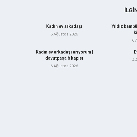
İLGI
Kadın ev arkadaşı
Yıldız kampü
k
6 Ağustos 2026
6 
Kadın ev arkadaşı arıyorum |
E
davutpaşa b kapısı
4 
6 Ağustos 2026