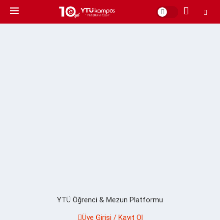
YTÜ Öğrenci & Mezun Platformu
Üye Girişi / Kayıt Ol