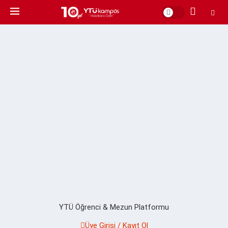
YTÜ Öğrenci & Mezun Platformu
Üye Girişi / Kayıt Ol