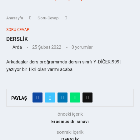
Anasayfa
Soru-Cevap
SORU-CEVAP
DERSLİK
Arda
25 Şubat 2022
0 yorumlar
Arkadaşlar ders proğramımda dersin sınıfı Y-DİĞER[999]
yazıyor bir fikri olan varmı acaba
PAYLAŞ
önceki içerik
Erasmus dil sınavı
sonraki içerik
DERSLİK