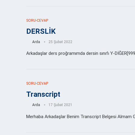
SORU-CEVAP
DERSLİK
Arda
25 Şubat 2022
Arkadaşlar ders proğramımda dersin sınıfı Y-DİĞER[999] 
SORU-CEVAP
Transcript
Arda
17 Şubat 2021
Merhaba Arkadaşlar Benim Transcript Belgesi Almam Gere