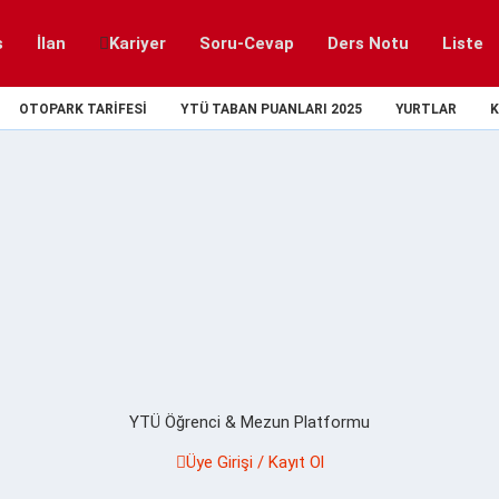
s
İlan
Kariyer
Soru-Cevap
Ders Notu
Liste
OTOPARK TARIFESI
YTÜ TABAN PUANLARI 2025
YURTLAR
K
YTÜ Öğrenci & Mezun Platformu
Üye Girişi / Kayıt Ol