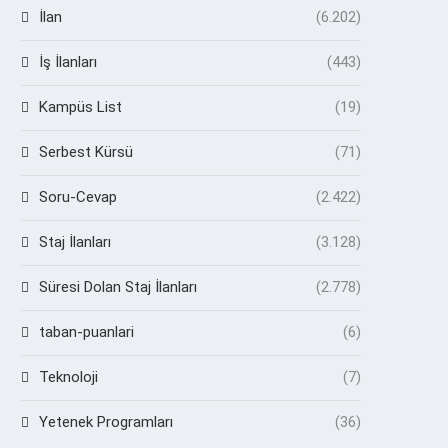
İlan
(6.202)
İş İlanları
(443)
Kampüs List
(19)
Serbest Kürsü
(71)
Soru-Cevap
(2.422)
Staj İlanları
(3.128)
Süresi Dolan Staj İlanları
(2.778)
taban-puanlari
(6)
Teknoloji
(7)
Yetenek Programları
(36)