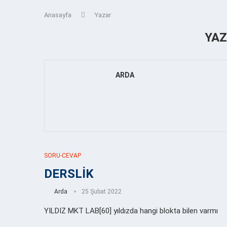
Anasayfa
Yazar
YA
ARDA
SORU-CEVAP
DERSLİK
Arda
25 Şubat 2022
YILDIZ MKT LAB[60] yıldızda hangi blokta bilen varmı