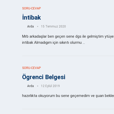
SORU-CEVAP
İntibak
Arda
15 Temmuz 2020
Mrb arkadaşlar ben geçen sene dgs ile gelmiştim ytüye 
intibak Almadıgım için sıkıntı olurmu …
SORU-CEVAP
Ögrenci Belgesi
Arda
12 Eylül 2019
hazırlıkta okuyorum bu sene geçemedim ve şuan beklem