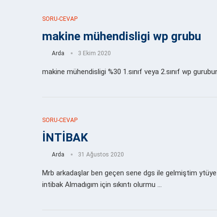
SORU-CEVAP
makine mühendisligi wp grubu
Arda
3 Ekim 2020
makine mühendisligi %30 1.sınıf veya 2.sınıf wp gurubuna
SORU-CEVAP
İNTİBAK
Arda
31 Ağustos 2020
Mrb arkadaşlar ben geçen sene dgs ile gelmiştim ytüye 
intibak Almadıgım için sıkıntı olurmu …