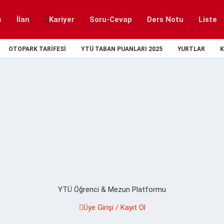
s
İlan
Kariyer
Soru-Cevap
Ders Notu
Liste
OTOPARK TARIFESI
YTÜ TABAN PUANLARI 2025
YURTLAR
K
YTÜ Öğrenci & Mezun Platformu
Üye Girişi / Kayıt Ol