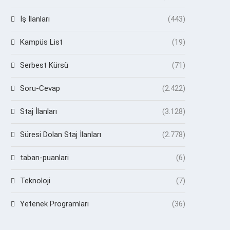
İş İlanları
(443)
Kampüs List
(19)
Serbest Kürsü
(71)
Soru-Cevap
(2.422)
Staj İlanları
(3.128)
Süresi Dolan Staj İlanları
(2.778)
taban-puanlari
(6)
Teknoloji
(7)
Yetenek Programları
(36)