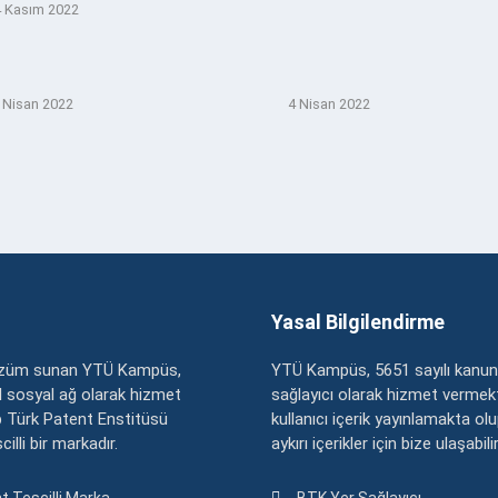
 Kasım 2022
 Nisan 2022
4 Nisan 2022
Yasal Bilgilendirme
çözüm sunan YTÜ Kampüs,
YTÜ Kampüs, 5651 sayılı kanun
zel sosyal ağ olarak hizmet
sağlayıcı olarak hizmet vermekt
 Türk Patent Enstitüsü
kullanıcı içerik yayınlamakta ol
illi bir markadır.
aykırı içerikler için bize ulaşabili