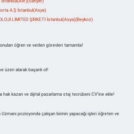
stanbul(Avr.)(Sarıyer)
orta A.Ş İstanbul(Asya)
OLOJİ LİMİTED ŞİRKETİ İstanbul(Asya)(Beykoz)
onuları öğren ve verilen görevleri tamamla!
üzeri alarak başarılı ol!
a hak kazan ve dijital pazarlama staj tecrübeni CV’ine ekle!
a Uzmanı pozisyonda çalışan birinin yapacağı işleri öğreten ve