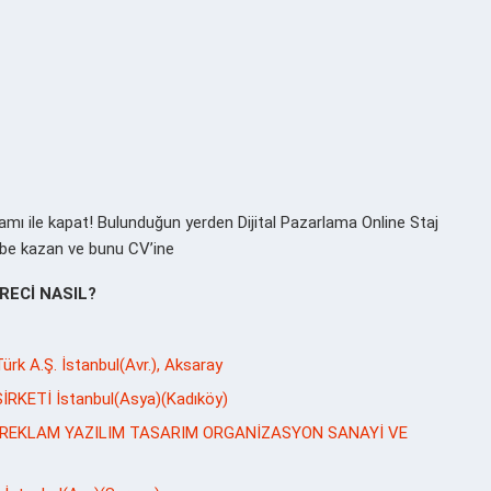
gramı ile kapat! Bulunduğun yerden Dijital Pazarlama Online Staj
rübe kazan ve bunu CV’ine
RECİ NASIL?
k A.Ş. İstanbul(Avr.), Aksaray
İRKETİ İstanbul(Asya)(Kadıköy)
ILIK REKLAM YAZILIM TASARIM ORGANİZASYON SANAYİ VE