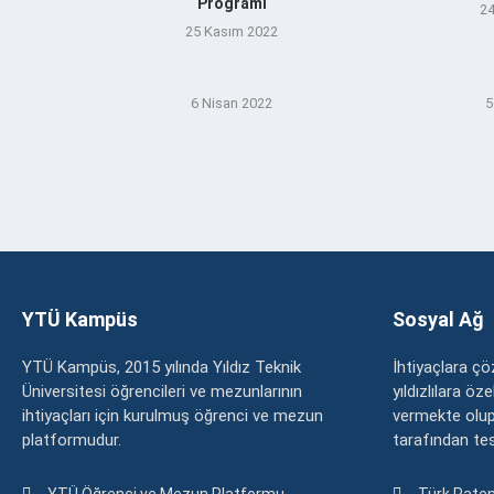
Programı
24
25 Kasım 2022
6 Nisan 2022
5
YTÜ Kampüs
Sosyal Ağ
YTÜ Kampüs, 2015 yılında Yıldız Teknik
İhtiyaçlara 
Üniversitesi öğrencileri ve mezunlarının
yıldızlılara ö
ihtiyaçları için kurulmuş öğrenci ve mezun
vermekte olup
platformudur.
tarafından tesc