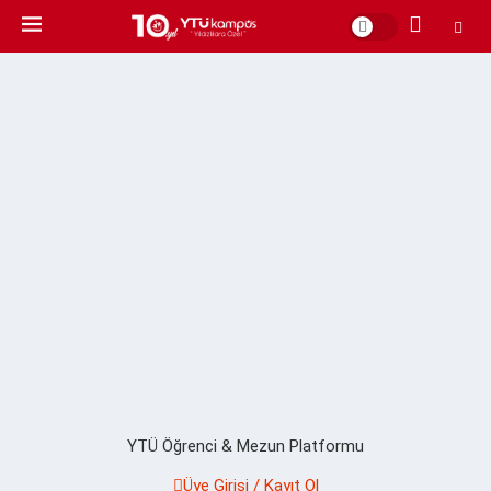
YTÜ Öğrenci & Mezun Platformu
Üye Girişi / Kayıt Ol