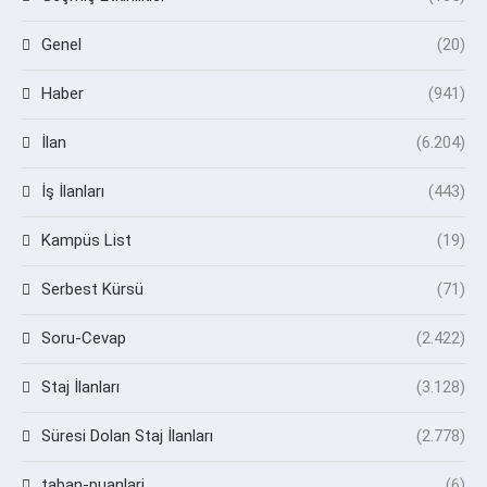
Genel
(20)
Haber
(941)
İlan
(6.204)
İş İlanları
(443)
Kampüs List
(19)
Serbest Kürsü
(71)
Soru-Cevap
(2.422)
Staj İlanları
(3.128)
Süresi Dolan Staj İlanları
(2.778)
taban-puanlari
(6)