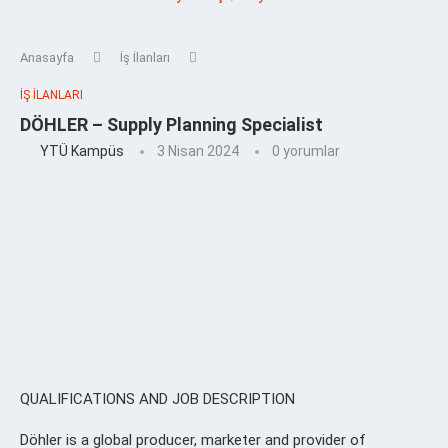
Anasayfa
İş İlanları
İŞ İLANLARI
DÖHLER – Supply Planning Specialist
YTÜ Kampüs
3 Nisan 2024
0 yorumlar
QUALIFICATIONS AND JOB DESCRIPTION
Döhler is a global producer, marketer and provider of