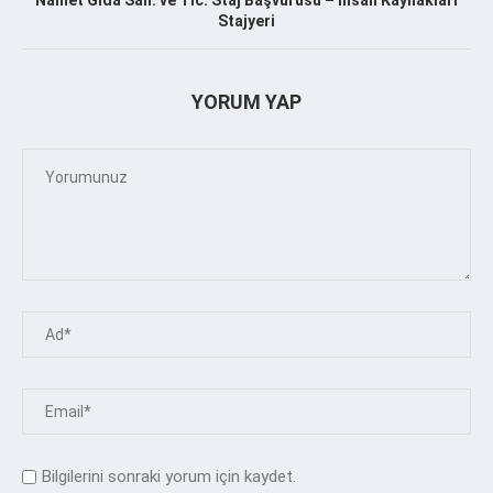
Namet Gıda San. ve Tic. Staj Başvurusu – İnsan Kaynakları
Stajyeri
YORUM YAP
Bilgilerini sonraki yorum için kaydet.