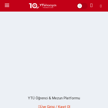
YTÜ Öğrenci & Mezun Platformu
Üye Girişi / Kayıt Ol