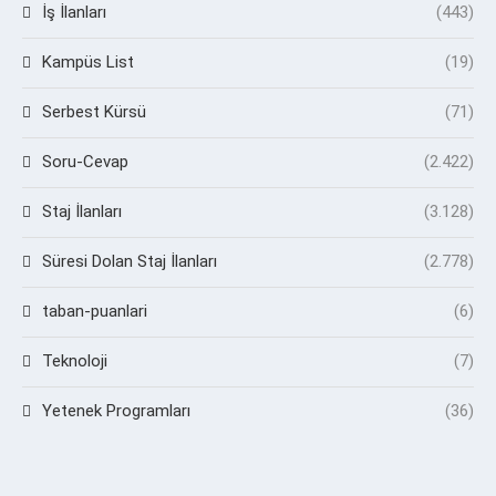
İş İlanları
(443)
Kampüs List
(19)
Serbest Kürsü
(71)
Soru-Cevap
(2.422)
Staj İlanları
(3.128)
Süresi Dolan Staj İlanları
(2.778)
taban-puanlari
(6)
Teknoloji
(7)
Yetenek Programları
(36)