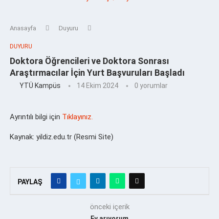
Anasayfa
Duyuru
DUYURU
Doktora Öğrencileri ve Doktora Sonrası
Araştırmacılar İçin Yurt Başvuruları Başladı
YTÜ Kampüs
14 Ekim 2024
0 yorumlar
Ayrıntılı bilgi için
Tıklayınız.
Kaynak: yildiz.edu.tr (Resmi Site)
PAYLAŞ
önceki içerik
Ev arıyorum