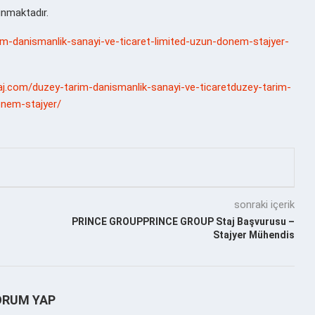
unmaktadır.
arim-danismanlik-sanayi-ve-ticaret-limited-uzun-donem-stajyer-
aj.com/duzey-tarim-danismanlik-sanayi-ve-ticaretduzey-tarim-
onem-stajyer/
sonraki içerik
PRINCE GROUPPRINCE GROUP Staj Başvurusu –
Stajyer Mühendis
ORUM YAP