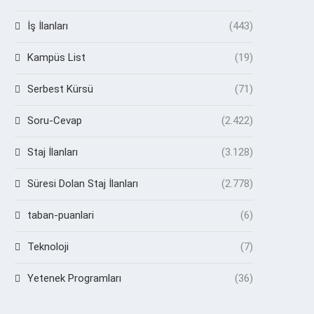
İş İlanları
(443)
Kampüs List
(19)
Serbest Kürsü
(71)
Soru-Cevap
(2.422)
Staj İlanları
(3.128)
Süresi Dolan Staj İlanları
(2.778)
taban-puanlari
(6)
Teknoloji
(7)
Yetenek Programları
(36)