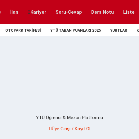
s
İlan
Kariyer
Soru-Cevap
Ders Notu
Liste
OTOPARK TARIFESI
YTÜ TABAN PUANLARI 2025
YURTLAR
K
YTÜ Öğrenci & Mezun Platformu
Üye Girişi / Kayıt Ol