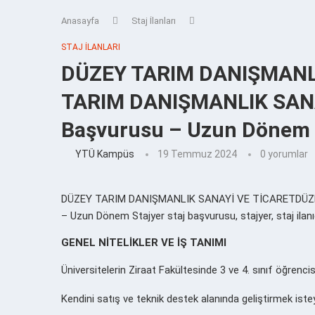
Anasayfa
Staj İlanları
STAJ İLANLARI
DÜZEY TARIM DANIŞMANL
TARIM DANIŞMANLIK SANA
Başvurusu – Uzun Dönem 
YTÜ Kampüs
19 Temmuz 2024
0 yorumlar
DÜZEY TARIM DANIŞMANLIK SANAYİ VE TİCARETDÜZE
– Uzun Dönem Stajyer staj başvurusu, stajyer, staj ilanıd
GENEL NİTELİKLER VE İŞ TANIMI
Üniversitelerin Ziraat Fakültesinde 3 ve 4. sınıf öğrenc
Kendini satış ve teknik destek alanında geliştirmek iste