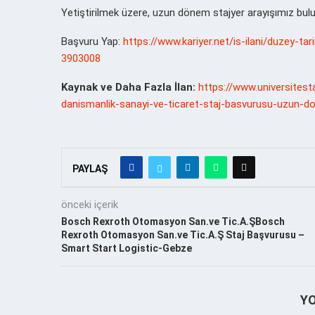
Yetiştirilmek üzere, uzun dönem stajyer arayışımız bul
Başvuru Yap:
https://www.kariyer.net/is-ilani/duzey-t
3903008
Kaynak ve Daha Fazla İlan:
https://www.universitest
danismanlik-sanayi-ve-ticaret-staj-basvurusu-uzun-d
PAYLAŞ
önceki içerik
Bosch Rexroth Otomasyon San.ve Tic.A.ŞBosch
Rexroth Otomasyon San.ve Tic.A.Ş Staj Başvurusu –
Smart Start Logistic-Gebze
Y