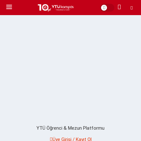
YTÜ Öğrenci & Mezun Platformu
Üye Girişi / Kayıt Ol