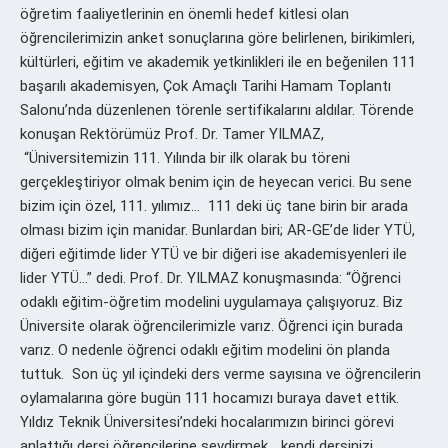
öğretim faaliyetlerinin en önemli hedef kitlesi olan
öğrencilerimizin anket sonuçlarına göre belirlenen, birikimleri,
kültürleri, eğitim ve akademik yetkinlikleri ile en beğenilen 111
başarılı akademisyen, Çok Amaçlı Tarihi Hamam Toplantı
Salonu’nda düzenlenen törenle sertifikalarını aldılar. Törende
konuşan Rektörümüz Prof. Dr. Tamer YILMAZ,
“Üniversitemizin 111. Yılında bir ilk olarak bu töreni
gerçekleştiriyor olmak benim için de heyecan verici. Bu sene
bizim için özel, 111. yılımız… 111 deki üç tane birin bir arada
olması bizim için manidar. Bunlardan biri; AR-GE’de lider YTÜ,
diğeri eğitimde lider YTÜ ve bir diğeri ise akademisyenleri ile
lider YTÜ…” dedi. Prof. Dr. YILMAZ konuşmasında: “Öğrenci
odaklı eğitim-öğretim modelini uygulamaya çalışıyoruz. Biz
Üniversite olarak öğrencilerimizle varız. Öğrenci için burada
varız. O nedenle öğrenci odaklı eğitim modelini ön planda
tuttuk. Son üç yıl içindeki ders verme sayısına ve öğrencilerin
oylamalarına göre bugün 111 hocamızı buraya davet ettik.
Yıldız Teknik Üniversitesi’ndeki hocalarımızın birinci görevi
anlattığı dersi öğrencilerine sevdirmek… kendi dersinizi