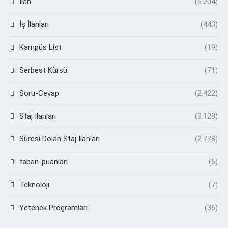
İlan
(6.204)
İş İlanları
(443)
Kampüs List
(19)
Serbest Kürsü
(71)
Soru-Cevap
(2.422)
Staj İlanları
(3.128)
Süresi Dolan Staj İlanları
(2.778)
taban-puanlari
(6)
Teknoloji
(7)
Yetenek Programları
(36)