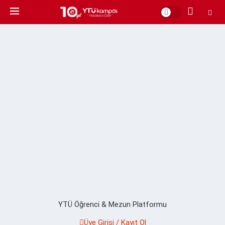
YTÜ Öğrenci & Mezun Platformu
Üye Girişi / Kayıt Ol