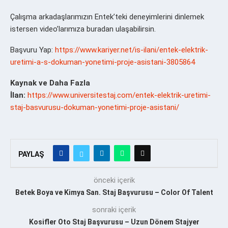
Çalışma arkadaşlarımızın Entek’teki deneyimlerini dinlemek
istersen video’larımıza buradan ulaşabilirsin.
Başvuru Yap:
https://www.kariyer.net/is-ilani/entek-elektrik-
uretimi-a-s-dokuman-yonetimi-proje-asistani-3805864
Kaynak ve Daha Fazla
İlan:
https://www.universitestaj.com/entek-elektrik-uretimi-
staj-basvurusu-dokuman-yonetimi-proje-asistani/
PAYLAŞ
önceki içerik
Betek Boya ve Kimya San. Staj Başvurusu – Color Of Talent
sonraki içerik
Kosifler Oto Staj Başvurusu – Uzun Dönem Stajyer