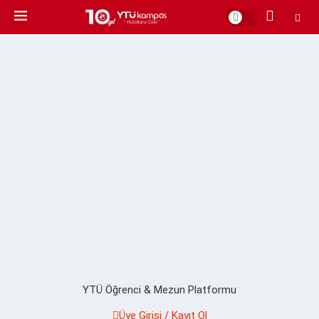
YTÜ Öğrenci & Mezun Platformu
Üye Girişi / Kayıt Ol