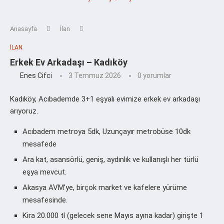
Anasayfa
İlan
İLAN
Erkek Ev Arkadaşı – Kadıköy
Enes Cifci
3 Temmuz 2026
0 yorumlar
Kadıköy, Acıbademde 3+1 eşyalı evimize erkek ev arkadaşı
arıyoruz.
Acıbadem metroya 5dk, Uzunçayır metrobüse 10dk
mesafede
Ara kat, asansörlü, geniş, aydınlık ve kullanışlı her türlü
eşya mevcut.
Akasya AVM’ye, birçok market ve kafelere yürüme
mesafesinde.
Kira 20.000 tl (gelecek sene Mayıs ayına kadar) girişte 1