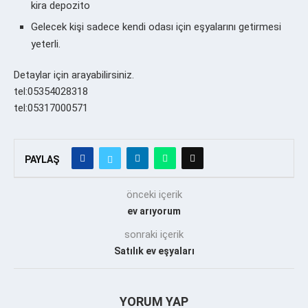
kira depozito
Gelecek kişi sadece kendi odası için eşyalarını getirmesi
yeterli.
Detaylar için arayabilirsiniz.
tel:05354028318
tel:05317000571
PAYLAŞ
önceki içerik
ev arıyorum
sonraki içerik
Satılık ev eşyaları
YORUM YAP