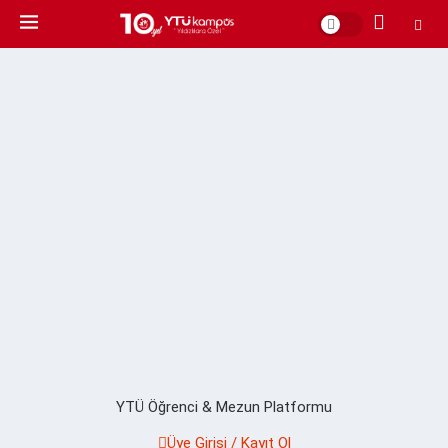
YTÜ Öğrenci & Mezun Platformu
Üye Girişi / Kayıt Ol