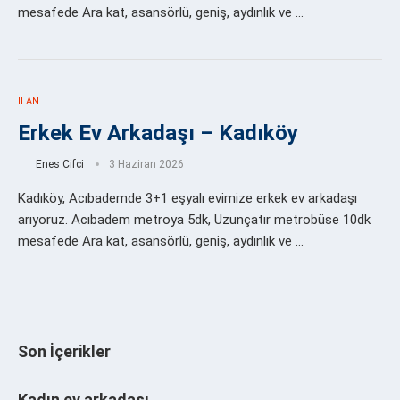
mesafede Ara kat, asansörlü, geniş, aydınlık ve …
İLAN
Erkek Ev Arkadaşı – Kadıköy
Enes Cifci
3 Haziran 2026
Kadıköy, Acıbademde 3+1 eşyalı evimize erkek ev arkadaşı
arıyoruz. Acıbadem metroya 5dk, Uzunçatır metrobüse 10dk
mesafede Ara kat, asansörlü, geniş, aydınlık ve …
Son İçerikler
Kadın ev arkadaşı