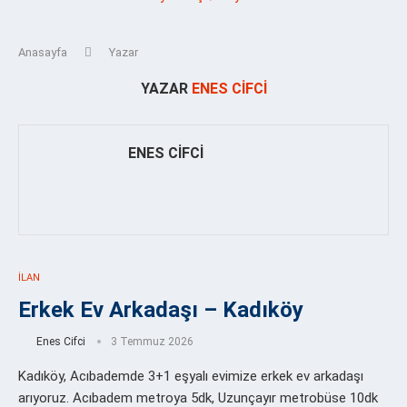
Anasayfa
Yazar
YAZAR
ENES CIFCI
ENES CIFCI
İLAN
Erkek Ev Arkadaşı – Kadıköy
Enes Cifci
3 Temmuz 2026
Kadıköy, Acıbademde 3+1 eşyalı evimize erkek ev arkadaşı
arıyoruz. Acıbadem metroya 5dk, Uzunçayır metrobüse 10dk