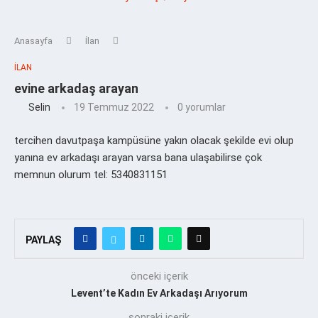
Anasayfa
İlan
İLAN
evine arkadaş arayan
Selin
19 Temmuz 2022
0 yorumlar
tercihen davutpaşa kampüsüne yakın olacak şekilde evi olup
yanına ev arkadaşı arayan varsa bana ulaşabilirse çok
memnun olurum tel: 5340831151
PAYLAŞ
önceki içerik
Levent’te Kadın Ev Arkadaşı Arıyorum
sonraki içerik