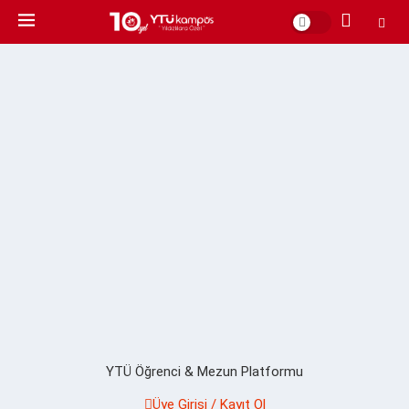
YTÜ Öğrenci & Mezun Platformu
Üye Girişi / Kayıt Ol