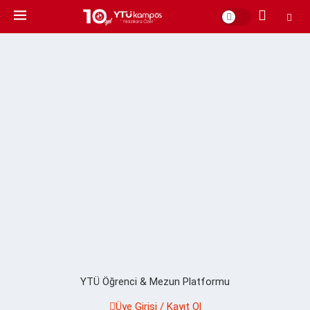
YTÜ Öğrenci & Mezun Platformu
Üye Girişi / Kayıt Ol