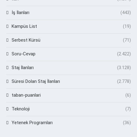
İş İlanları
(443)
Kampüs List
(19)
Serbest Kürsü
(71)
Soru-Cevap
(2.422)
Staj İlanları
(3.128)
Süresi Dolan Staj İlanları
(2.778)
taban-puanlari
(6)
Teknoloji
(7)
Yetenek Programları
(36)