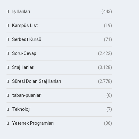
İş İlanları
(443)
Kampüs List
(19)
Serbest Kürsü
(71)
Soru-Cevap
(2.422)
Staj İlanları
(3.128)
Süresi Dolan Staj İlanları
(2.778)
taban-puanlari
(6)
Teknoloji
(7)
Yetenek Programları
(36)