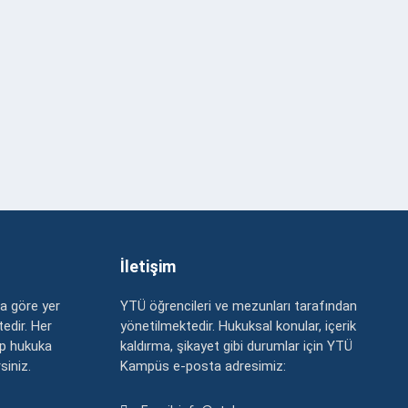
İletişim
a göre yer
YTÜ öğrencileri ve mezunları tarafından
edir. Her
yönetilmektedir. Hukuksal konular, içerik
up hukuka
kaldırma, şikayet gibi durumlar için YTÜ
rsiniz.
Kampüs e-posta adresimiz: