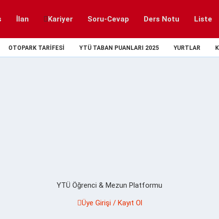
s
İlan
Kariyer
Soru-Cevap
Ders Notu
Liste
OTOPARK TARIFESI
YTÜ TABAN PUANLARI 2025
YURTLAR
K
YTÜ Öğrenci & Mezun Platformu
Üye Girişi / Kayıt Ol