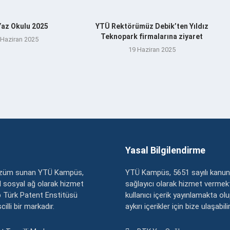
az Okulu 2025
YTÜ Rektörümüz Debik’ten Yıldız
Teknopark firmalarına ziyaret
 Haziran 2025
19 Haziran 2025
Yasal Bilgilendirme
çözüm sunan YTÜ Kampüs,
YTÜ Kampüs, 5651 sayılı kanun
zel sosyal ağ olarak hizmet
sağlayıcı olarak hizmet vermekt
 Türk Patent Enstitüsü
kullanıcı içerik yayınlamakta ol
illi bir markadır.
aykırı içerikler için bize ulaşabili