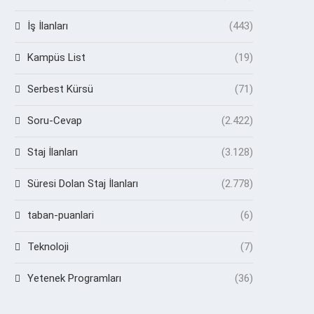
İş İlanları
(443)
Kampüs List
(19)
Serbest Kürsü
(71)
Soru-Cevap
(2.422)
Staj İlanları
(3.128)
Süresi Dolan Staj İlanları
(2.778)
taban-puanlari
(6)
Teknoloji
(7)
Yetenek Programları
(36)