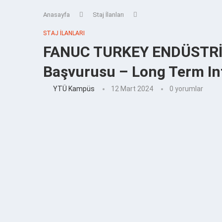
Anasayfa
Staj İlanları
STAJ İLANLARI
FANUC TURKEY ENDÜSTRİ
Başvurusu – Long Term In
YTÜ Kampüs
12 Mart 2024
0 yorumlar