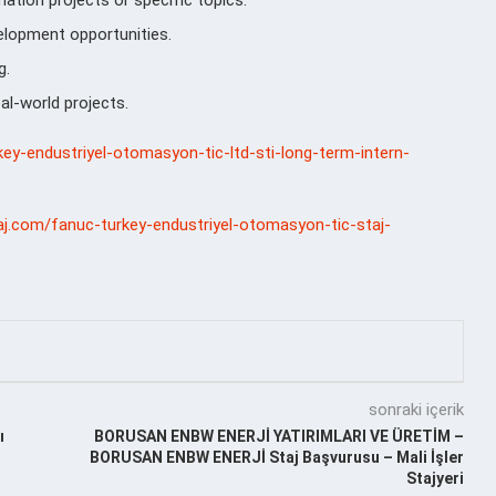
elopment opportunities.
g.
al-world projects.
rkey-endustriyel-otomasyon-tic-ltd-sti-long-term-intern-
taj.com/fanuc-turkey-endustriyel-otomasyon-tic-staj-
sonraki içerik
ı
BORUSAN ENBW ENERJİ YATIRIMLARI VE ÜRETİM –
BORUSAN ENBW ENERJİ Staj Başvurusu – Mali İşler
Stajyeri