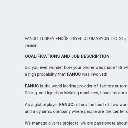
FANUC TURKEY ENDÜSTRİYEL OTOMASYON TİC. Staj Başv
ilanıdır.
QUALIFICATIONS AND JOB DESCRIPTION
Did you ever wonder how your phone was made? Or wha
a high probability that
FANUC
was involved!
FANUC
is the world leading provider of factory autom
Drilling, and Injection Molding machines, Laser, motor
As a global player
FANUC
offers the best of two world
and a dynamic company where people are the center of 
We manage diverse projects, we are passionate abou