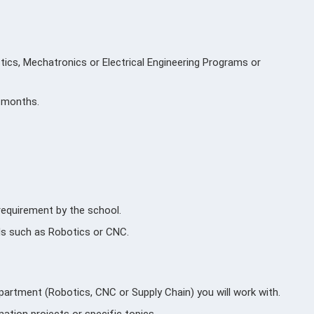
stics, Mechatronics or Electrical Engineering Programs or
8 months.
 requirement by the school.
lds such as Robotics or CNC.
epartment (Robotics, CNC or Supply Chain) you will work with.
ation projects or specific topics.