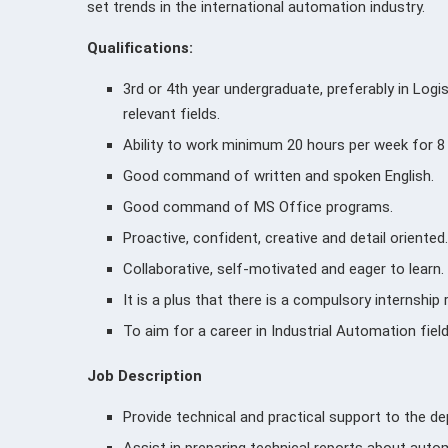
set trends in the international automation industry.
Qualifications:
3rd or 4th year undergraduate, preferably in Logi
relevant fields.
Ability to work minimum 20 hours per week for 
Good command of written and spoken English.
Good command of MS Office programs.
Proactive, confident, creative and detail oriented.
Collaborative, self-motivated and eager to learn.
It is a plus that there is a compulsory internship
To aim for a career in Industrial Automation fie
Job Description
Provide technical and practical support to the d
Assist in preparing technical reports about autom