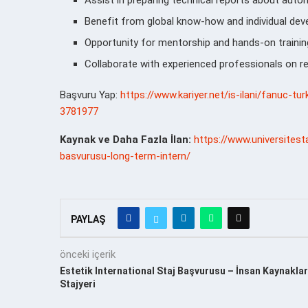
Benefit from global know-how and individual dev
Opportunity for mentorship and hands-on trainin
Collaborate with experienced professionals on re
Başvuru Yap:
https://www.kariyer.net/is-ilani/fanuc-tu
3781977
Kaynak ve Daha Fazla İlan:
https://www.universites
basvurusu-long-term-intern/
PAYLAŞ
önceki içerik
Estetik International Staj Başvurusu – İnsan Kaynaklar
Stajyeri