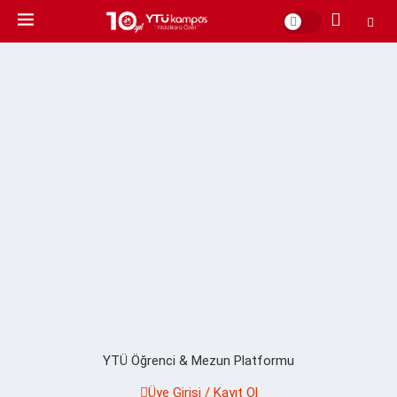
YTÜ Öğrenci & Mezun Platformu
Üye Girişi / Kayıt Ol