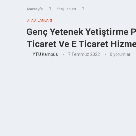
Anasayfa
Staj İlanları
STAJ İLANLARI
Genç Yetenek Yetiştirme P
Ticaret Ve E Ticaret Hizmet
YTÜ Kampüs
7 Temmuz 2022
0 yorumlar