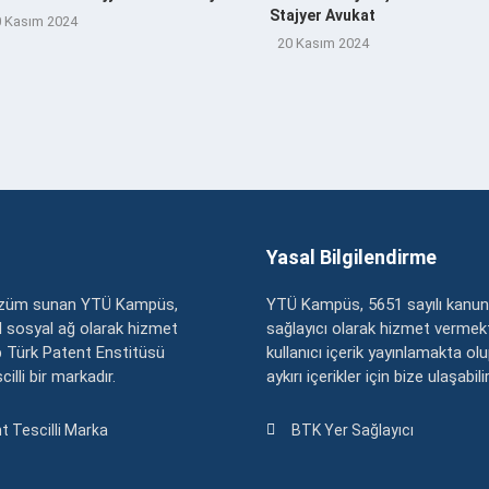
Stajyer Avukat
 Kasım 2024
20 Kasım 2024
Yasal Bilgilendirme
çözüm sunan YTÜ Kampüs,
YTÜ Kampüs, 5651 sayılı kanun
zel sosyal ağ olarak hizmet
sağlayıcı olarak hizmet vermekt
 Türk Patent Enstitüsü
kullanıcı içerik yayınlamakta ol
illi bir markadır.
aykırı içerikler için bize ulaşabili
t Tescilli Marka
BTK Yer Sağlayıcı