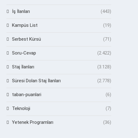
İş İlanları
(443)
Kampüs List
(19)
Serbest Kürsü
(71)
Soru-Cevap
(2.422)
Staj İlanları
(3.128)
Süresi Dolan Staj İlanları
(2.778)
taban-puanlari
(6)
Teknoloji
(7)
Yetenek Programları
(36)