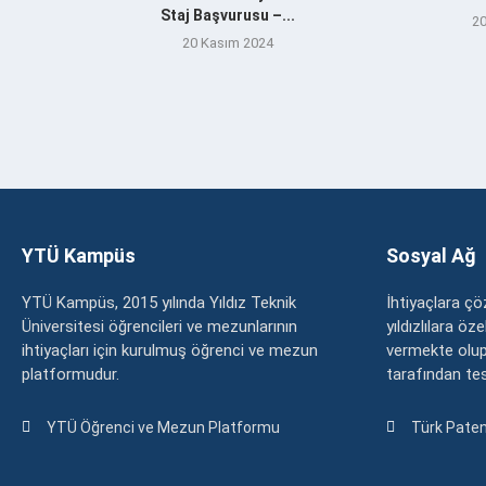
Staj Başvurusu –...
20
20 Kasım 2024
YTÜ Kampüs
Sosyal Ağ
YTÜ Kampüs, 2015 yılında Yıldız Teknik
İhtiyaçlara 
Üniversitesi öğrencileri ve mezunlarının
yıldızlılara ö
ihtiyaçları için kurulmuş öğrenci ve mezun
vermekte olup
platformudur.
tarafından tesc
YTÜ Öğrenci ve Mezun Platformu
Türk Paten