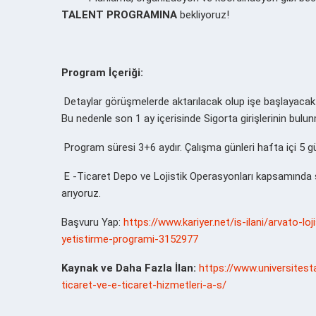
TALENT PROGRAMINA
bekliyoruz!
Progr
am İçeriği:
Detaylar görüşmelerde aktarılacak olup işe başlayacak 
Bu nedenle son 1 ay içerisinde Sigorta girişlerinin bu
Program süresi 3+6 aydır. Çalışma günleri hafta içi 5 g
E -Ticaret Depo ve Lojistik Operasyonları kapsamında
arıyoruz.
Başvuru Yap:
https://www.kariyer.net/is-ilani/arvato-lo
yetistirme-programi-3152977
Kaynak ve Daha Fazla İlan:
https://www.universitest
ticaret-ve-e-ticaret-hizmetleri-a-s/