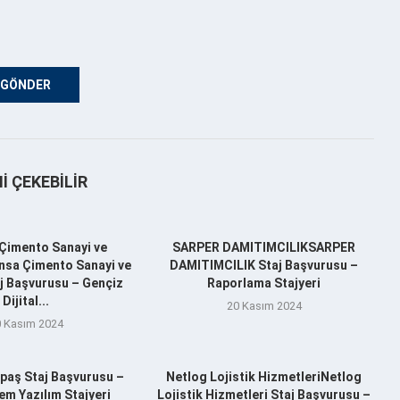
NI ÇEKEBILIR
Çimento Sanayi ve
SARPER DAMITIMCILIKSARPER
nsa Çimento Sanayi ve
DAMITIMCILIK Staj Başvurusu –
aj Başvurusu – Gençiz
Raporlama Stajyeri
Dijital...
20 Kasım 2024
 Kasım 2024
aş Staj Başvurusu –
Netlog Lojistik HizmetleriNetlog
m Yazılım Stajyeri
Lojistik Hizmetleri Staj Başvurusu –