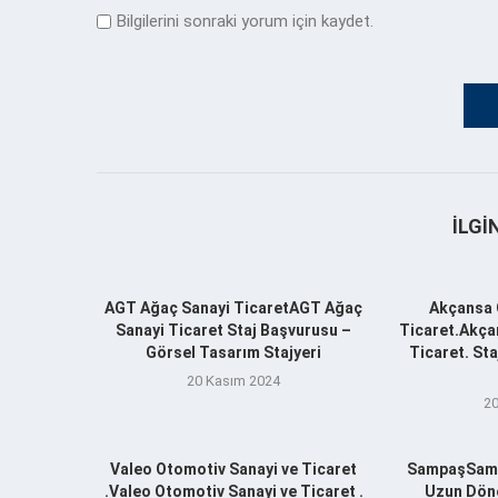
Bilgilerini sonraki yorum için kaydet.
İLGI
AGT Ağaç Sanayi TicaretAGT Ağaç
Akçansa 
Sanayi Ticaret Staj Başvurusu –
Ticaret.Akça
Görsel Tasarım Stajyeri
Ticaret. St
20 Kasım 2024
20
Valeo Otomotiv Sanayi ve Ticaret
SampaşSamp
.Valeo Otomotiv Sanayi ve Ticaret .
Uzun Döne