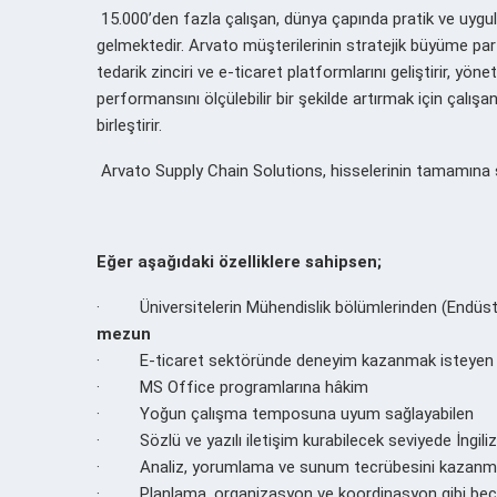
15.000’den fazla çalışan, dünya çapında pratik ve uygu
gelmektedir. Arvato müşterilerinin stratejik büyüme part
tedarik zinciri ve e-ticaret platformlarını geliştirir, yön
performansını ölçülebilir bir şekilde artırmak için çalışanl
birleştirir.
Arvato Supply Chain Solutions, hisselerinin tamamına sa
Eğer
aşağıdaki özelliklere sahipsen
;
· Üniversitelerin Mühendislik bölümlerinden (Endüstri 
mezun
· E-ticaret sektöründe deneyim kazanmak isteyen
· MS Office programlarına hâkim
· Yoğun çalışma temposuna uyum sağlayabilen
· Sözlü ve yazılı iletişim kurabilecek seviyede İngiliz
· Analiz, yorumlama ve sunum tecrübesini kazanma
· Planlama, organizasyon ve koordinasyon gibi beceri