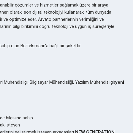
lanabilir çözümler ve hizmetler sağlamak üzere bir araya
neri olarak, son dijital teknolojiyi kullanarak, tüm dünyada
etir ve optimize eder. Arvato partnerlerinin verimliğini ve
arının bilgi birikimini doğru teknoloji ve uygun iş süreçleriyle
hip olan Bertelsmann’a bağlı bir şirkettir.
Mühendisliği, Bilgisayar Mühendisliği, Yazılım Mühendisliği)
yeni
ce bilgisine sahip
k isteyen
lerini geliştirmek isteyen arkadaşları
NEW GENERATION