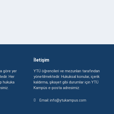
İletişim
a göre yer
YTÜ öğrencileri ve mezunları tarafından
edir. Her
yönetilmektedir. Hukuksal konular, içerik
up hukuka
kaldırma, şikayet gibi durumlar için YTÜ
rsiniz.
Kampüs e-posta adresimiz:
Email: info@ytukampus.com