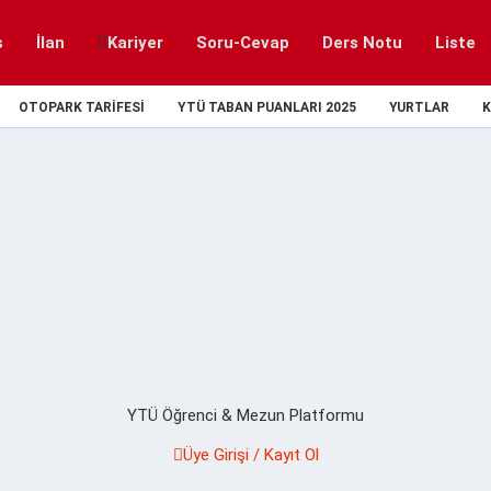
s
İlan
Kariyer
Soru-Cevap
Ders Notu
Liste
OTOPARK TARIFESI
YTÜ TABAN PUANLARI 2025
YURTLAR
K
YTÜ Öğrenci & Mezun Platformu
Üye Girişi / Kayıt Ol