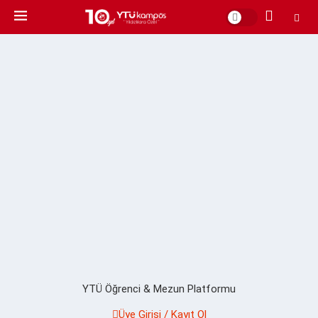
YTÜ Öğrenci & Mezun Platformu
Üye Girişi / Kayıt Ol