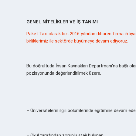
GENEL NİTELİKLER VE İŞ TANIMI
Paket Taxi olarak biz; 2016 yılından itibaren firma ihtiyaç
birliklerimiz ile sektörde büyümeye devam ediyoruz.
Bu doğrultuda İnsan Kaynakları Departmanı’na bağlı ola
pozisyonunda değerlendirilmek üzere,
– Üniversitelerin ilgili bölümlerinde eğitimine devam ede
– Okul tarafından zorunlu stajı bulunan
,