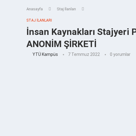
Anasayfa
Staj İlanları
STAJ İLANLARI
İnsan Kaynakları Stajyer
ANONİM ŞİRKETİ
YTÜ Kampüs
7 Temmuz 2022
0 yorumlar