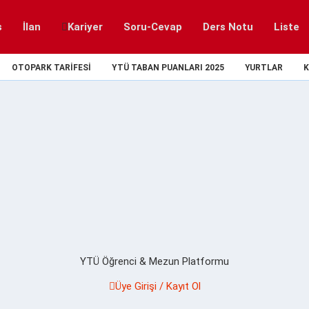
s
İlan
Kariyer
Soru-Cevap
Ders Notu
Liste
OTOPARK TARIFESI
YTÜ TABAN PUANLARI 2025
YURTLAR
K
YTÜ Öğrenci & Mezun Platformu
Üye Girişi / Kayıt Ol