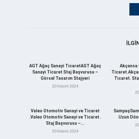
İLGI
AGT Ağaç Sanayi TicaretAGT Ağaç
Akçansa 
Sanayi Ticaret Staj Başvurusu –
Ticaret.Akça
Görsel Tasarım Stajyeri
Ticaret. St
20 Kasım 2024
20
Valeo Otomotiv Sanayi ve Ticaret
SampaşSamp
.Valeo Otomotiv Sanayi ve Ticaret .
Uzun Döne
Staj Başvurusu –...
20
20 Kasım 2024