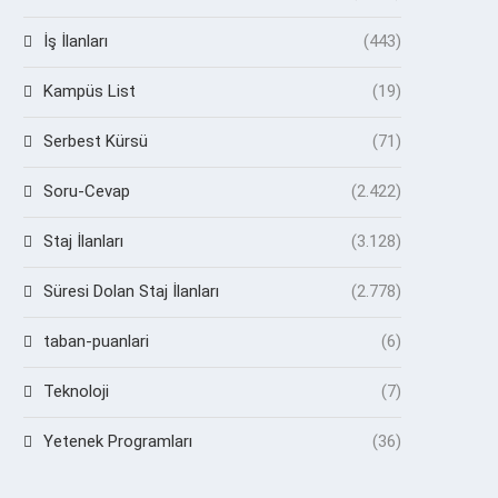
İş İlanları
(443)
Kampüs List
(19)
Serbest Kürsü
(71)
Soru-Cevap
(2.422)
Staj İlanları
(3.128)
Süresi Dolan Staj İlanları
(2.778)
taban-puanlari
(6)
Teknoloji
(7)
Yetenek Programları
(36)