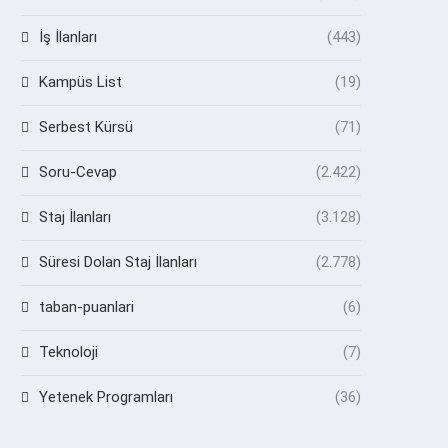
İş İlanları
(443)
Kampüs List
(19)
Serbest Kürsü
(71)
Soru-Cevap
(2.422)
Staj İlanları
(3.128)
Süresi Dolan Staj İlanları
(2.778)
taban-puanlari
(6)
Teknoloji
(7)
Yetenek Programları
(36)