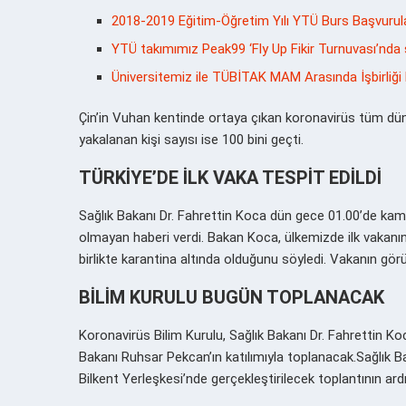
2018-2019 Eğitim-Öğretim Yılı YTÜ Burs Başvurula
YTÜ takımımız Peak99 ‘Fly Up Fikir Turnuvası’nd
Üniversitemiz ile TÜBİTAK MAM Arasında İşbirliği
Çin’in Vuhan kentinde ortaya çıkan koronavirüs tüm dün
yakalanan kişi sayısı ise 100 bini geçti.
TÜRKİYE’DE İLK VAKA TESPİT EDİLDİ
Sağlık Bakanı Dr. Fahrettin Koca dün gece 01.00’de ka
olmayan haberi verdi. Bakan Koca, ülkemizde ilk vakanın t
birlikte karantina altında olduğunu söyledi. Vakanın gör
BİLİM KURULU BUGÜN TOPLANACAK
Koronavirüs Bilim Kurulu, Sağlık Bakanı Dr. Fahrettin K
Bakanı Ruhsar Pekcan’ın katılımıyla toplanacak.Sağlık Ba
Bilkent Yerleşkesi’nde gerçekleştirilecek toplantının ar