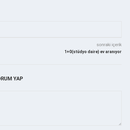
sonraki içerik
1+0(stüdyo daire) ev aranıyor
ORUM YAP