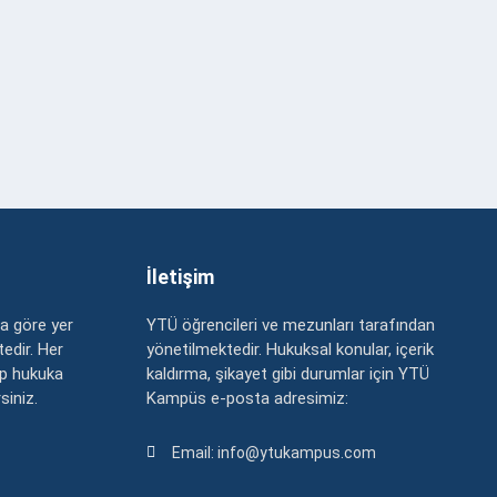
İletişim
a göre yer
YTÜ öğrencileri ve mezunları tarafından
edir. Her
yönetilmektedir. Hukuksal konular, içerik
up hukuka
kaldırma, şikayet gibi durumlar için YTÜ
rsiniz.
Kampüs e-posta adresimiz:
Email: info@ytukampus.com