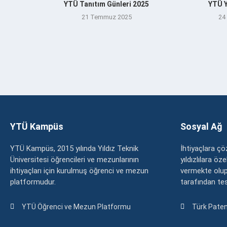
YTÜ Tanıtım Günleri 2025
YTÜ Y
21 Temmuz 2025
24
YTÜ Kampüs
Sosyal Ağ
YTÜ Kampüs, 2015 yılında Yıldız Teknik
İhtiyaçlara 
Üniversitesi öğrencileri ve mezunlarının
yıldızlılara ö
ihtiyaçları için kurulmuş öğrenci ve mezun
vermekte olup
platformudur.
tarafından tesc
YTÜ Öğrenci ve Mezun Platformu
Türk Paten