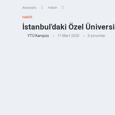
Anasayfa
Haber
HABER
İstanbul’daki Özel Üniversi
YTÜ Kampüs
11 Mart 2020
0 yorumlar