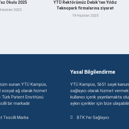
az Okulu 2025
YTÜ Rektörümüz Debik’ten Yıldız
Teknopark firmalarına ziyaret
 Haziran 2025
19 Haziran 2025
Yasal Bilgilendirme
çözüm sunan YTÜ Kampüs,
YTÜ Kampüs, 5651 sayılı kanun
zel sosyal ağ olarak hizmet
sağlayıcı olarak hizmet vermekt
 Türk Patent Enstitüsü
kullanıcı içerik yayınlamakta ol
illi bir markadır.
aykırı içerikler için bize ulaşabili
t Tescilli Marka
BTK Yer Sağlayıcı