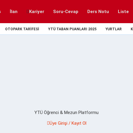
s
İlan
Kariyer
Soru-Cevap
Ders Notu
Liste
OTOPARK TARIFESI
YTÜ TABAN PUANLARI 2025
YURTLAR
K
YTÜ Öğrenci & Mezun Platformu
Üye Girişi / Kayıt Ol