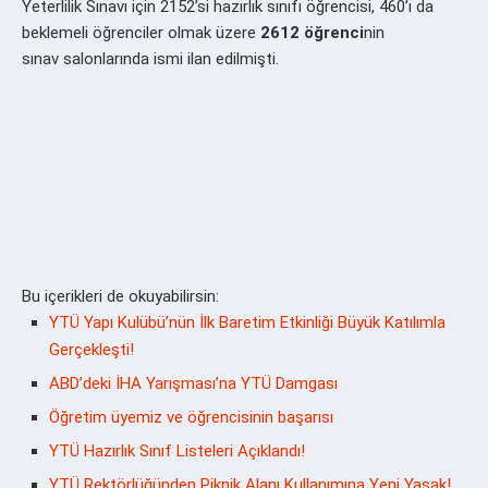
Yeterlilik Sınavı için 2152’si hazırlık sınıfı öğrencisi, 460’ı da
beklemeli öğrenciler olmak üzere
2612 öğrenci
nin
sınav salonlarında ismi ilan edilmişti.
Bu içerikleri de okuyabilirsin:
YTÜ Yapı Kulübü’nün İlk Baretim Etkinliği Büyük Katılımla
Gerçekleşti!
ABD’deki İHA Yarışması’na YTÜ Damgası
Öğretim üyemiz ve öğrencisinin başarısı
YTÜ Hazırlık Sınıf Listeleri Açıklandı!
YTÜ Rektörlüğünden Piknik Alanı Kullanımına Yeni Yasak!