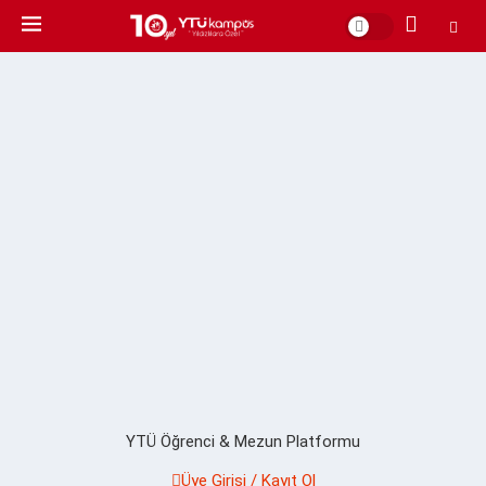
YTÜ Öğrenci & Mezun Platformu
Üye Girişi / Kayıt Ol