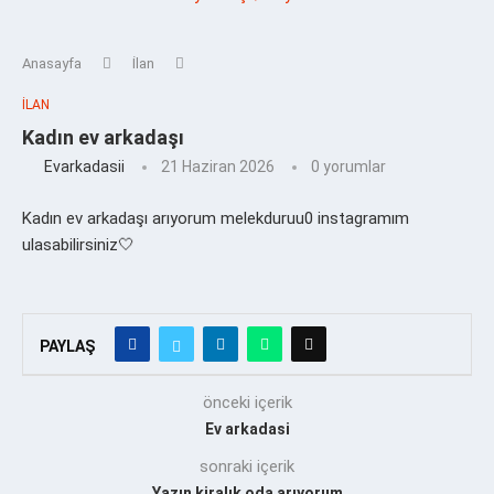
Anasayfa
İlan
İLAN
Kadın ev arkadaşı
Evarkadasii
21 Haziran 2026
0 yorumlar
Kadın ev arkadaşı arıyorum melekduruu0 instagramım
ulasabilirsiniz🤍
PAYLAŞ
önceki içerik
Ev arkadasi
sonraki içerik
Yazın kiralık oda arıyorum