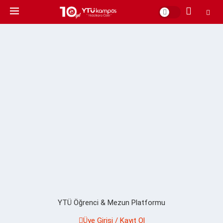
YTÜ Öğrenci & Mezun Platformu
Üye Girişi / Kayıt Ol