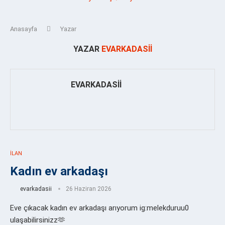
Anasayfa
Yazar
YAZAR
EVARKADASII
EVARKADASII
İLAN
Kadın ev arkadaşı
evarkadasii
26 Haziran 2026
Eve çıkacak kadın ev arkadaşı arıyorum ig:melekduruu0
ulaşabilirsinizz🫶