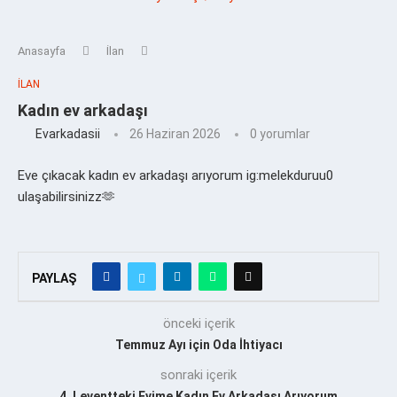
Anasayfa
İlan
İLAN
Kadın ev arkadaşı
Evarkadasii
26 Haziran 2026
0 yorumlar
Eve çıkacak kadın ev arkadaşı arıyorum ig:melekduruu0
ulaşabilirsinizz🫶
PAYLAŞ
önceki içerik
Temmuz Ayı için Oda İhtiyacı
sonraki içerik
4. Leventteki Evime Kadın Ev Arkadaşı Arıyorum