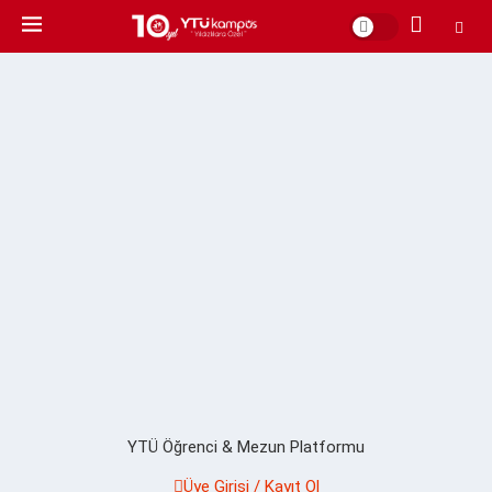
YTÜ Öğrenci & Mezun Platformu
Üye Girişi / Kayıt Ol