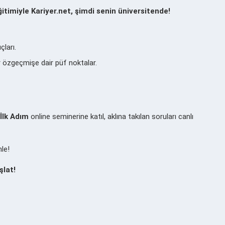
itimiyle Kariyer.net, şimdi senin üniversitende!
ları.
r özgeçmişe dair püf noktalar.
 İlk Adım
online seminerine katıl, aklına takılan soruları canlı
nle!
şlat!