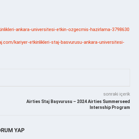
etkinlikleri-ankara-universitesi-etkin-ozgecmis-hazirlama-3798630
j.com/kariyer-etkinlikleri-staj-basvurusu-ankara-universitesi-
sonraki içerik
Airties Staj Başvurusu – 2024 Airties Summerseed
Internship Program
ORUM YAP