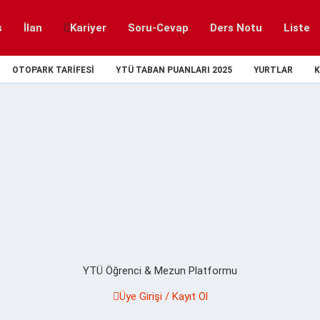
s
İlan
Kariyer
Soru-Cevap
Ders Notu
Liste
OTOPARK TARIFESI
YTÜ TABAN PUANLARI 2025
YURTLAR
K
YTÜ Öğrenci & Mezun Platformu
Üye Girişi / Kayıt Ol