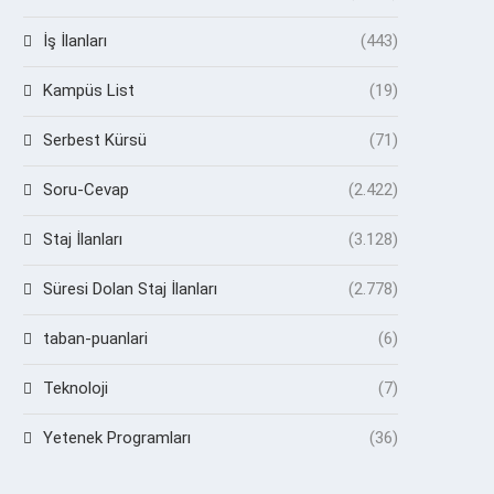
İş İlanları
(443)
Kampüs List
(19)
Serbest Kürsü
(71)
Soru-Cevap
(2.422)
Staj İlanları
(3.128)
Süresi Dolan Staj İlanları
(2.778)
taban-puanlari
(6)
Teknoloji
(7)
Yetenek Programları
(36)