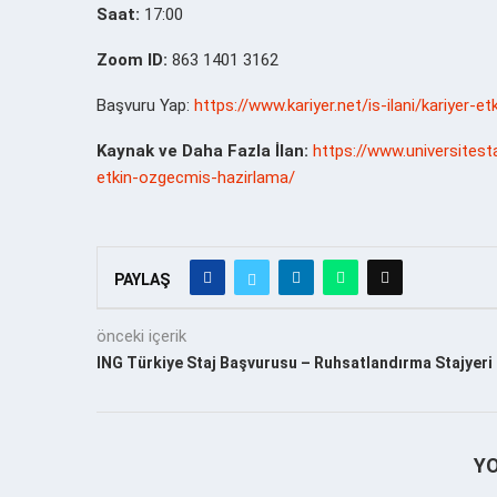
Saat:
17:00
Zoom ID:
863 1401 3162
Başvuru Yap:
https://www.kariyer.net/is-ilani/kariyer-
Kaynak ve Daha Fazla İlan:
https://www.universitesta
etkin-ozgecmis-hazirlama/
PAYLAŞ
önceki içerik
ING Türkiye Staj Başvurusu – Ruhsatlandırma Stajyeri
Y