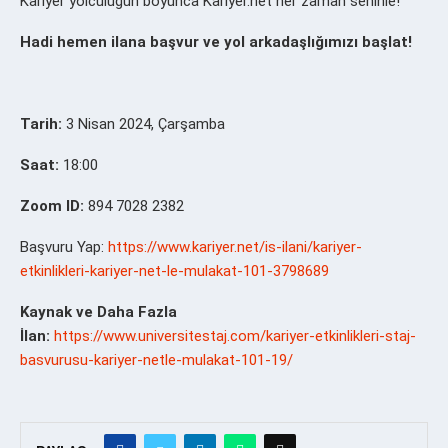
Kariyer yolculuğun boyunca Kariyer.net her zaman seninle!
Hadi hemen ilana başvur ve yol arkadaşlığımızı başlat!
Tarih:
3 Nisan 2024, Çarşamba
Saat:
18:00
Zoom ID:
894 7028 2382
Başvuru Yap:
https://www.kariyer.net/is-ilani/kariyer-
etkinlikleri-kariyer-net-le-mulakat-101-3798689
Kaynak ve Daha Fazla
İlan:
https://www.universitestaj.com/kariyer-etkinlikleri-staj-
basvurusu-kariyer-netle-mulakat-101-19/