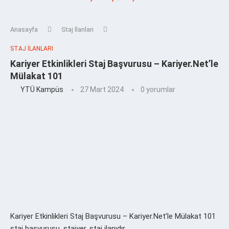
Anasayfa
Staj İlanları
STAJ İLANLARI
Kariyer Etkinlikleri Staj Başvurusu – Kariyer.Net’le
Mülakat 101
YTÜ Kampüs
27 Mart 2024
0 yorumlar
Kariyer Etkinlikleri Staj Başvurusu – Kariyer.Net’le Mülakat 101
staj başvurusu, stajyer, staj ilanıdır.