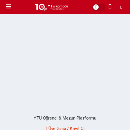
YTÜ Öğrenci & Mezun Platformu
Üye Girişi / Kayıt Ol