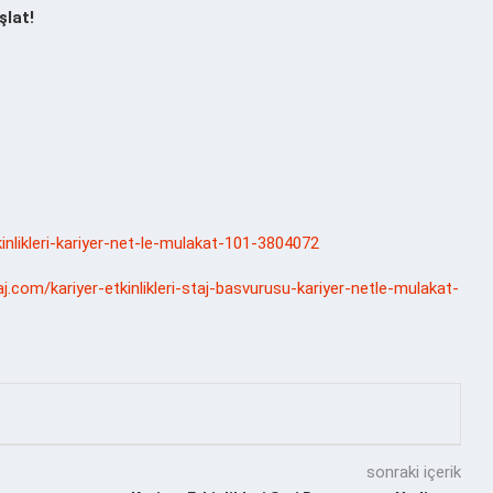
şlat!
tkinlikleri-kariyer-net-le-mulakat-101-3804072
j.com/kariyer-etkinlikleri-staj-basvurusu-kariyer-netle-mulakat-
sonraki içerik