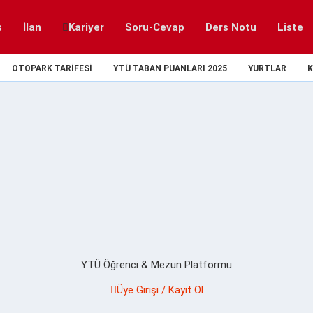
s
İlan
Kariyer
Soru-Cevap
Ders Notu
Liste
OTOPARK TARIFESI
YTÜ TABAN PUANLARI 2025
YURTLAR
K
YTÜ Öğrenci & Mezun Platformu
Üye Girişi / Kayıt Ol