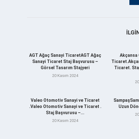
İLGI
AGT Ağaç Sanayi TicaretAGT Ağaç
Akçansa 
Sanayi Ticaret Staj Başvurusu –
Ticaret.Akça
Görsel Tasarım Stajyeri
Ticaret. St
20 Kasım 2024
20
Valeo Otomotiv Sanayi ve Ticaret
SampaşSamp
.Valeo Otomotiv Sanayi ve Ticaret .
Uzun Döne
Staj Başvurusu –...
20
20 Kasım 2024