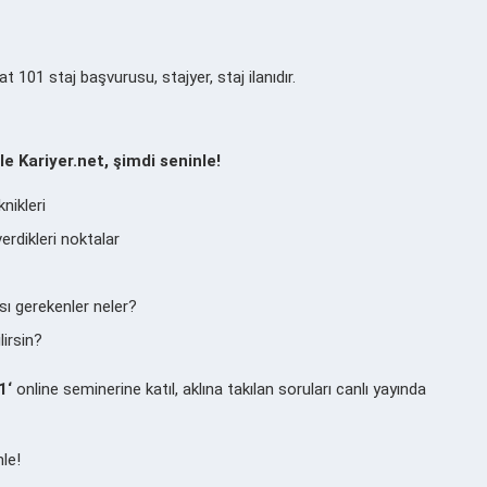
t 101 staj başvurusu, stajyer, staj ilanıdır.
e Kariyer.net, şimdi seninle!
nikleri
rdikleri noktalar
sı gerekenler neler?
lirsin?
1
‘
online seminerine katıl, aklına takılan soruları canlı yayında
nle!