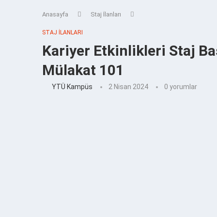
Anasayfa
Staj İlanları
STAJ İLANLARI
Kariyer Etkinlikleri Staj B
Mülakat 101
YTÜ Kampüs
2 Nisan 2024
0 yorumlar