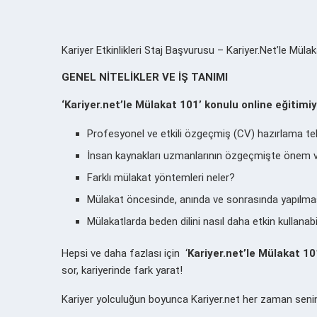
Kariyer Etkinlikleri Staj Başvurusu – Kariyer.Net’le Mülaka
GENEL NİTELİKLER VE İŞ TANIMI
‘Kariyer.net’le Mülakat 101’
konulu online eğitimiyl
Profesyonel ve etkili özgeçmiş (CV) hazırlama tek
İnsan kaynakları uzmanlarının özgeçmişte önem ve
Farklı mülakat yöntemleri neler?
Mülakat öncesinde, anında ve sonrasında yapılma
Mülakatlarda beden dilini nasıl daha etkin kullanabi
Hepsi ve daha fazlası için ‘
Kariyer.net’le Mülakat 10
sor, kariyerinde fark yarat!
Kariyer yolculuğun boyunca Kariyer.net her zaman seni