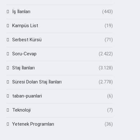
İş İlanları
(443)
Kampüs List
(19)
Serbest Kürsü
(71)
Soru-Cevap
(2.422)
Staj İlanları
(3.128)
Süresi Dolan Staj İlanları
(2.778)
taban-puanlari
(6)
Teknoloji
(7)
Yetenek Programları
(36)