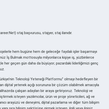
er.Net) staj başvurusu, stajyer, staj ilanıdır.
rojelerle hem bugüne hem de geleceğe faydalı işler başarmayı
cümüz İş Bulmak mottosuyla milyonlarca kişiye iş, yüzbinlerce
çle her geçen gün daha da büyüyor; pazardaki liderliğimizi genç
uz.
ürkiye’nin Teknoloji Yeteneği Platformu” olmayı hedefleyen bir
n dijital yetenek açığı sorununa bir çözüm olabilmek amacıyla
alihazırda çalışan adayları bir araya getiriyoruz. Teknoloji ve
tirmek isteyen yazılımcılar, ürün ve proje yöneticileri, ağ ve
ullanıcı arayüzü ve deneyimi, dijital pazarlama ve diğer tüm bilişim
nı sıra bilişim sektörüne girmek isteyen, ilgili veya ilgisiz