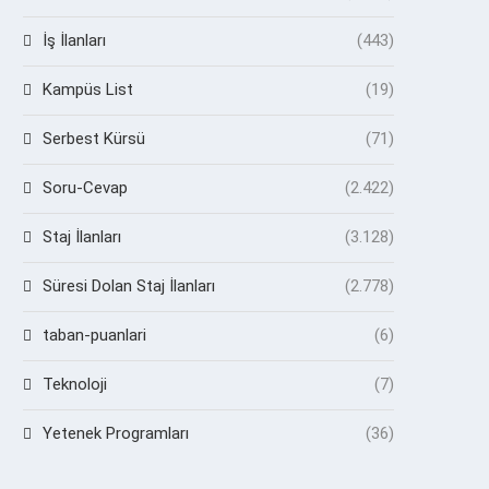
İş İlanları
(443)
Kampüs List
(19)
Serbest Kürsü
(71)
Soru-Cevap
(2.422)
Staj İlanları
(3.128)
Süresi Dolan Staj İlanları
(2.778)
taban-puanlari
(6)
Teknoloji
(7)
Yetenek Programları
(36)