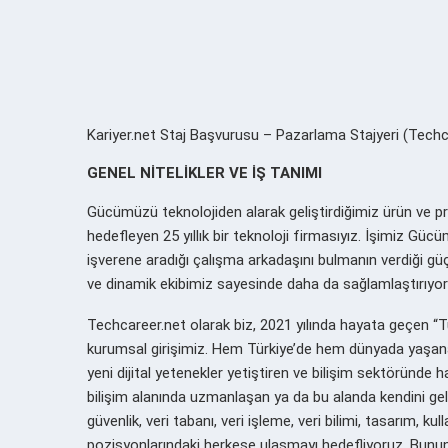
Kariyer.net Staj Başvurusu – Pazarlama Stajyeri (Techcare
GENEL NİTELİKLER VE İŞ TANIMI
Gücümüzü teknolojiden alarak geliştirdiğimiz ürün ve p
hedefleyen 25 yıllık bir teknoloji firmasıyız. İşimiz Gü
işverene aradığı çalışma arkadaşını bulmanın verdiği gü
ve dinamik ekibimiz sayesinde daha da sağlamlaştırıyor
Techcareer.net olarak biz, 2021 yılında hayata geçen “T
kurumsal girişimiz. Hem Türkiye’de hem dünyada yaşana
yeni dijital yetenekler yetiştiren ve bilişim sektöründe h
bilişim alanında uzmanlaşan ya da bu alanda kendini geliş
güvenlik, veri tabanı, veri işleme, veri bilimi, tasarım, k
pozisyonlarındaki herkese ulaşmayı hedefliyoruz. Bunun ya