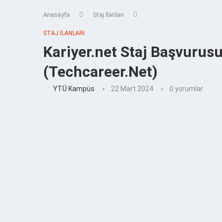
Anasayfa
Staj İlanları
STAJ İLANLARI
Kariyer.net Staj Başvurus
(Techcareer.Net)
YTÜ Kampüs
22 Mart 2024
0 yorumlar