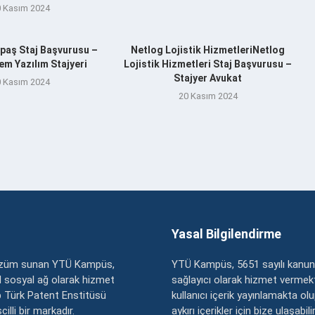
 Kasım 2024
aş Staj Başvurusu –
Netlog Lojistik HizmetleriNetlog
m Yazılım Stajyeri
Lojistik Hizmetleri Staj Başvurusu –
Stajyer Avukat
 Kasım 2024
20 Kasım 2024
Yasal Bilgilendirme
çözüm sunan YTÜ Kampüs,
YTÜ Kampüs, 5651 sayılı kanun
zel sosyal ağ olarak hizmet
sağlayıcı olarak hizmet vermekt
 Türk Patent Enstitüsü
kullanıcı içerik yayınlamakta ol
illi bir markadır.
aykırı içerikler için bize ulaşabili