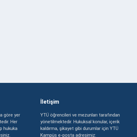
İletişim
a göre yer
YTÜ öğrencileri ve mezunları tarafından
edir. Her
yönetilmektedir. Hukuksal konular, içerik
up hukuka
kaldırma, şikayet gibi durumlar için YTÜ
rsiniz.
Kampüs e-posta adresimiz: