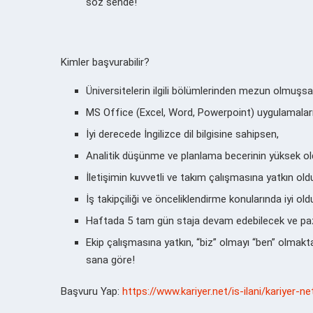
söz sende!
Kimler başvurabilir?
Üniversitelerin ilgili bölümlerinden mezun olmuşsa
MS Office (Excel, Word, Powerpoint) uygulamaları 
İyi derecede İngilizce dil bilgisine sahipsen,
Analitik düşünme ve planlama becerinin yüksek 
İletişimin kuvvetli ve takım çalışmasına yatkın o
İş takipçiliği ve önceliklendirme konularında iyi 
Haftada 5 tam gün staja devam edebilecek ve pa
Ekip çalışmasına yatkın, “biz” olmayı “ben” olmak
sana göre!
Başvuru Yap:
https://www.kariyer.net/is-ilani/kariyer