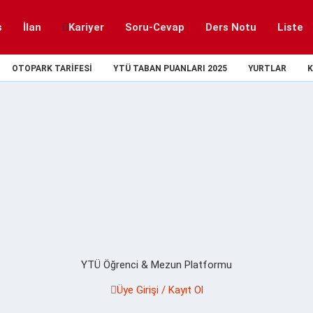
s
İlan
Kariyer
Soru-Cevap
Ders Notu
Liste
OTOPARK TARIFESI
YTÜ TABAN PUANLARI 2025
YURTLAR
K
YTÜ Öğrenci & Mezun Platformu
Üye Girişi / Kayıt Ol