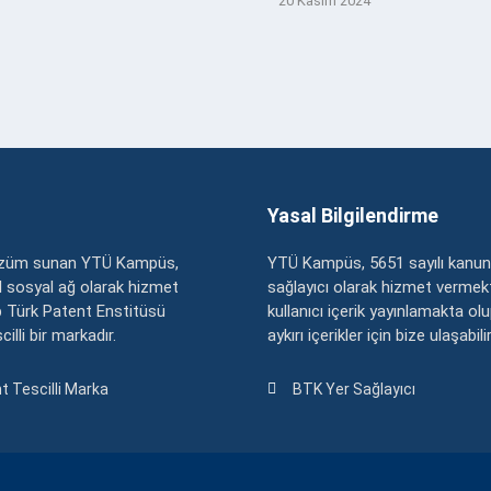
20 Kasım 2024
Yasal Bilgilendirme
çözüm sunan YTÜ Kampüs,
YTÜ Kampüs, 5651 sayılı kanun
zel sosyal ağ olarak hizmet
sağlayıcı olarak hizmet vermekt
 Türk Patent Enstitüsü
kullanıcı içerik yayınlamakta ol
illi bir markadır.
aykırı içerikler için bize ulaşabili
t Tescilli Marka
BTK Yer Sağlayıcı