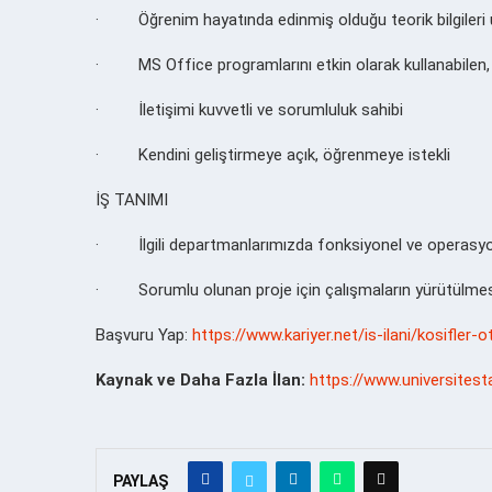
·
Öğrenim hayatında edinmiş olduğu teorik bilgileri
·
MS Office programlarını etkin olarak kullanabilen,
·
İletişimi kuvvetli ve sorumluluk sahibi
·
Kendini geliştirmeye açık, öğrenmeye istekli
İŞ TANIMI
·
İlgili departmanlarımızda fonksiyonel ve operasyo
·
Sorumlu olunan proje için çalışmaların yürütülme
Başvuru Yap:
https://www.kariyer.net/is-ilani/kosifle
Kaynak ve Daha Fazla İlan:
https://www.universites
PAYLAŞ