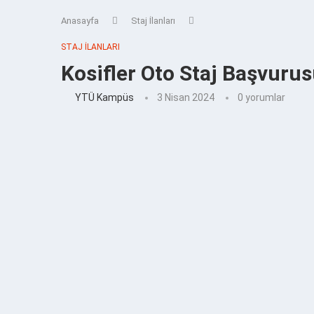
Anasayfa
Staj İlanları
STAJ İLANLARI
Kosifler Oto Staj Başvuru
YTÜ Kampüs
3 Nisan 2024
0 yorumlar