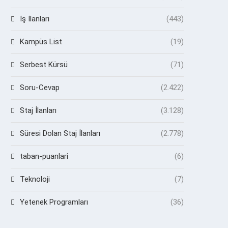
İş İlanları
(443)
Kampüs List
(19)
Serbest Kürsü
(71)
Soru-Cevap
(2.422)
Staj İlanları
(3.128)
Süresi Dolan Staj İlanları
(2.778)
taban-puanlari
(6)
Teknoloji
(7)
Yetenek Programları
(36)