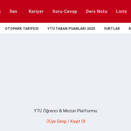
s
İlan
Kariyer
Soru-Cevap
Ders Notu
Liste
OTOPARK TARIFESI
YTÜ TABAN PUANLARI 2025
YURTLAR
K
YTÜ Öğrenci & Mezun Platformu
Üye Girişi / Kayıt Ol