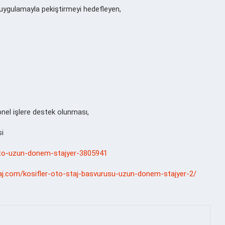
 uygulamayla pekiştirmeyi hedefleyen,
nel işlere destek olunması,
si
r-oto-uzun-donem-stajyer-3805941
taj.com/kosifler-oto-staj-basvurusu-uzun-donem-stajyer-2/