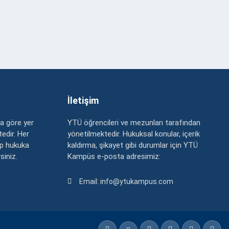
İletişim
a göre yer
YTÜ öğrencileri ve mezunları tarafından
edir. Her
yönetilmektedir. Hukuksal konular, içerik
up hukuka
kaldırma, şikayet gibi durumlar için YTÜ
rsiniz.
Kampüs e-posta adresimiz:
Email: info@ytukampus.com