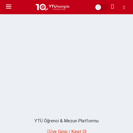
YTÜ Öğrenci & Mezun Platformu
Üye Girişi / Kayıt Ol