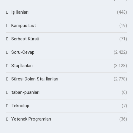
İş İlanları
(443)
Kampüs List
(19)
Serbest Kürsü
(71)
Soru-Cevap
(2.422)
Staj İlanları
(3.128)
Süresi Dolan Staj İlanları
(2.778)
taban-puanlari
(6)
Teknoloji
(7)
Yetenek Programları
(36)