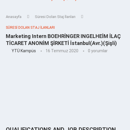
Anasayfa
Süresi Dolan Staj İlanları
SÜRESI DOLAN STAJ İLANLARI
Marketing Intern BOEHRİNGER INGELHEİM İLAÇ
TİCARET ANONİM ŞİRKETİ İstanbul(Avr.)(Şişli)
YTÜ Kampüs
16 Temmuz 2020
0 yorumlar
QUALIFICATIONS AND JOB DESCRIPTION