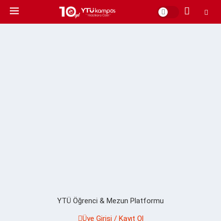
YTÜ Öğrenci & Mezun Platformu
Üye Girişi / Kayıt Ol