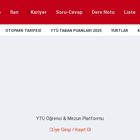
s
İlan
Kariyer
Soru-Cevap
Ders Notu
Liste
OTOPARK TARIFESI
YTÜ TABAN PUANLARI 2025
YURTLAR
K
YTÜ Öğrenci & Mezun Platformu
Üye Girişi / Kayıt Ol