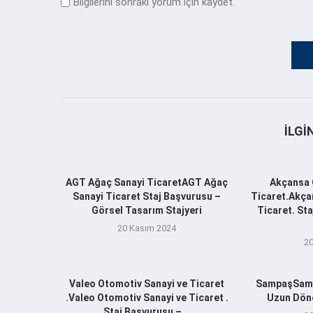
Bilgilerini sonraki yorum için kaydet.
İLGI
AGT Ağaç Sanayi TicaretAGT Ağaç
Akçansa 
Sanayi Ticaret Staj Başvurusu –
Ticaret.Akça
Görsel Tasarım Stajyeri
Ticaret. St
20 Kasım 2024
20
Valeo Otomotiv Sanayi ve Ticaret
SampaşSamp
.Valeo Otomotiv Sanayi ve Ticaret .
Uzun Döne
Staj Başvurusu –...