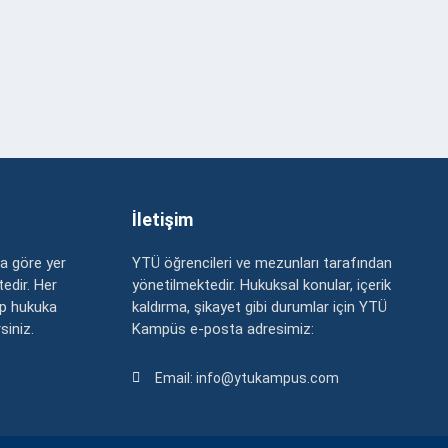
İletişim
a göre yer
YTÜ öğrencileri ve mezunları tarafından
edir. Her
yönetilmektedir. Hukuksal konular, içerik
up hukuka
kaldırma, şikayet gibi durumlar için YTÜ
rsiniz.
Kampüs e-posta adresimiz:
Email: info@ytukampus.com