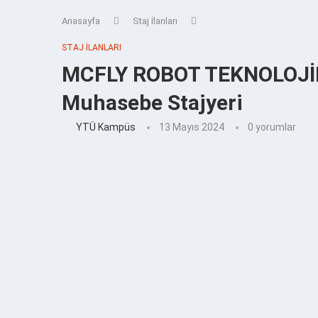
Anasayfa
Staj İlanları
STAJ İLANLARI
MCFLY ROBOT TEKNOLOJİLE
Muhasebe Stajyeri
YTÜ Kampüs
13 Mayıs 2024
0 yorumlar