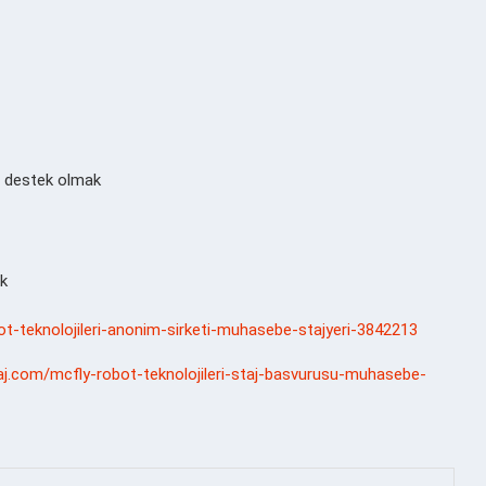
 destek olmak
ak
bot-teknolojileri-anonim-sirketi-muhasebe-stajyeri-3842213
aj.com/mcfly-robot-teknolojileri-staj-basvurusu-muhasebe-