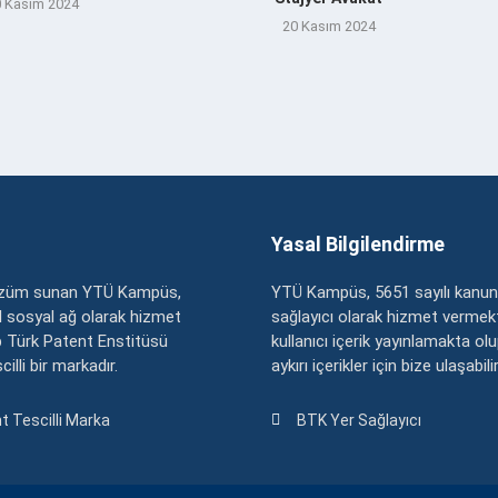
 Kasım 2024
20 Kasım 2024
Yasal Bilgilendirme
çözüm sunan YTÜ Kampüs,
YTÜ Kampüs, 5651 sayılı kanun
zel sosyal ağ olarak hizmet
sağlayıcı olarak hizmet vermekt
 Türk Patent Enstitüsü
kullanıcı içerik yayınlamakta ol
illi bir markadır.
aykırı içerikler için bize ulaşabili
t Tescilli Marka
BTK Yer Sağlayıcı