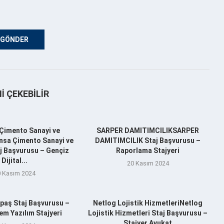
NI ÇEKEBILIR
Çimento Sanayi ve
SARPER DAMITIMCILIKSARPER
nsa Çimento Sanayi ve
DAMITIMCILIK Staj Başvurusu –
aj Başvurusu – Gençiz
Raporlama Stajyeri
Dijital...
20 Kasım 2024
 Kasım 2024
aş Staj Başvurusu –
Netlog Lojistik HizmetleriNetlog
m Yazılım Stajyeri
Lojistik Hizmetleri Staj Başvurusu –
Stajyer Avukat