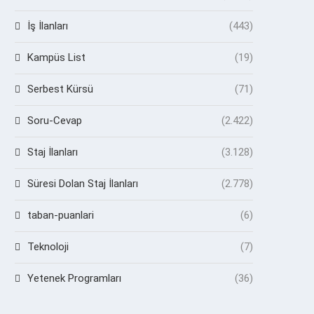
İş İlanları
(443)
Kampüs List
(19)
Serbest Kürsü
(71)
Soru-Cevap
(2.422)
Staj İlanları
(3.128)
Süresi Dolan Staj İlanları
(2.778)
taban-puanlari
(6)
Teknoloji
(7)
Yetenek Programları
(36)