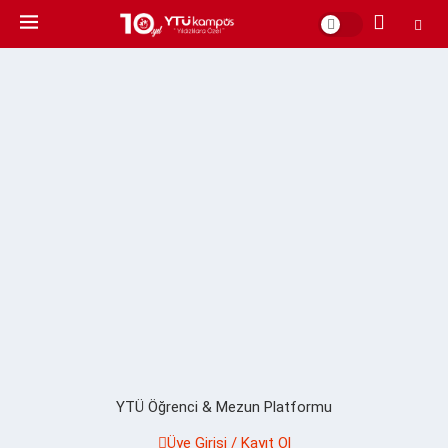
YTÜ Öğrenci & Mezun Platformu
Üye Girişi / Kayıt Ol