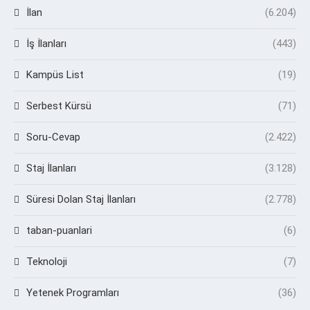
İlan
(6.204)
İş İlanları
(443)
Kampüs List
(19)
Serbest Kürsü
(71)
Soru-Cevap
(2.422)
Staj İlanları
(3.128)
Süresi Dolan Staj İlanları
(2.778)
taban-puanlari
(6)
Teknoloji
(7)
Yetenek Programları
(36)