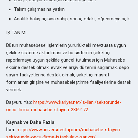
Takım çalışmasına yatkın
Analitik bakış açısına sahip, sonuç odaklı, öğrenmeye açık
İŞ TANIMI
Bütün muhasebesel işlemlerin yürürlükteki mevzuata uygun
şekilde sisteme aktarılması ve bu sistemin şirket içi
raporlamaya uygun şekilde güncel tutulması için Muhasebe
ekibine destek olmak, evrak ve arşiv düzenini sağlamak, depo
sayım faaliyetlerine destek olmak, şirket içi masraf
formlarının girişine ve muhasebeleştirme faaliyetlerine destek
vermek.
Başvuru Yap:
https://www.kariyer.net/is-ilani/sektorunde-
oncu-firma-muhasebe-stajyeri-2859172
Kaynak ve Daha Fazla
İlan:
https://www.universitestaj.com/muhasebe-stajyeri-
sektorunde-oncu-firma-istanbulavr-sariyer/