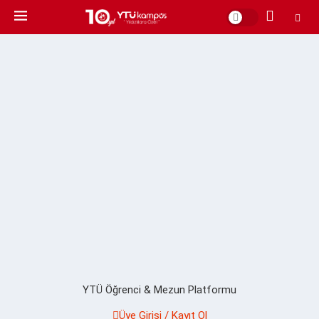
YTÜ Öğrenci & Mezun Platformu
Üye Girişi / Kayıt Ol