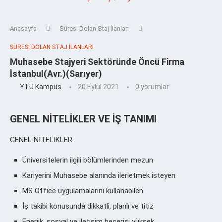
Anasayfa
Süresi Dolan Staj İlanları
SÜRESI DOLAN STAJ İLANLARI
Muhasebe Stajyeri Sektöründe Öncü Firma
İstanbul(Avr.)(Sarıyer)
YTÜ Kampüs
20 Eylül 2021
0 yorumlar
GENEL NİTELİKLER VE İŞ TANIMI
GENEL NİTELİKLER
Üniversitelerin ilgili bölümlerinden mezun
Kariyerini Muhasebe alanında ilerletmek isteyen
MS Office uygulamalarını kullanabilen
İş takibi konusunda dikkatli, planlı ve titiz
Enerjik, sosyal ve iletişim becerisi yüksek