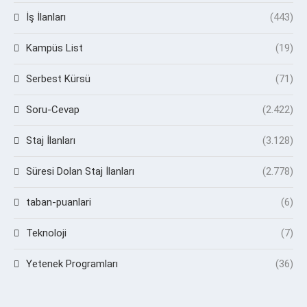
İş İlanları
(443)
Kampüs List
(19)
Serbest Kürsü
(71)
Soru-Cevap
(2.422)
Staj İlanları
(3.128)
Süresi Dolan Staj İlanları
(2.778)
taban-puanlari
(6)
Teknoloji
(7)
Yetenek Programları
(36)