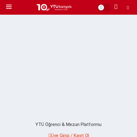
YTÜ Öğrenci & Mezun Platformu
Üye Girişi / Kayıt Ol