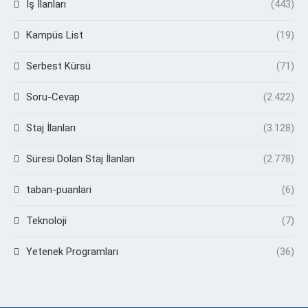
İş İlanları
(443)
Kampüs List
(19)
Serbest Kürsü
(71)
Soru-Cevap
(2.422)
Staj İlanları
(3.128)
Süresi Dolan Staj İlanları
(2.778)
taban-puanlari
(6)
Teknoloji
(7)
Yetenek Programları
(36)