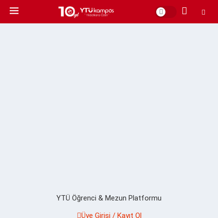
YTÜ Öğrenci & Mezun Platformu
Üye Girişi / Kayıt Ol