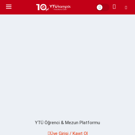
YTÜ Öğrenci & Mezun Platformu
Üye Girişi / Kayıt Ol