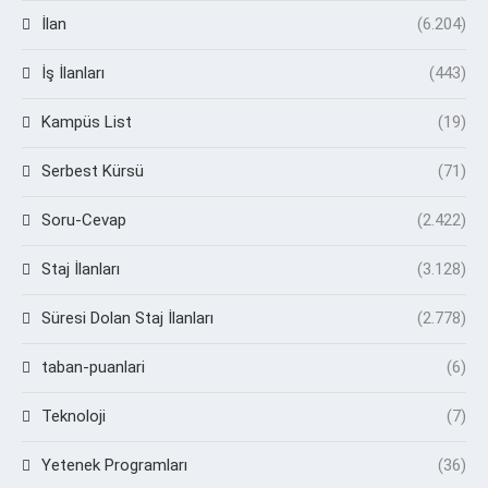
İlan
(6.204)
İş İlanları
(443)
Kampüs List
(19)
Serbest Kürsü
(71)
Soru-Cevap
(2.422)
Staj İlanları
(3.128)
Süresi Dolan Staj İlanları
(2.778)
taban-puanlari
(6)
Teknoloji
(7)
Yetenek Programları
(36)