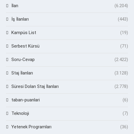
İlan
(6.204)
İş İlanları
(443)
Kampüs List
(19)
Serbest Kürsü
(71)
Soru-Cevap
(2.422)
Staj İlanları
(3.128)
Süresi Dolan Staj İlanları
(2.778)
taban-puanlari
(6)
Teknoloji
(7)
Yetenek Programları
(36)