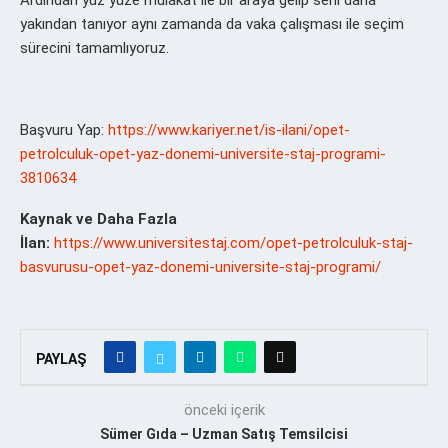
Ardından yüz yüze mülakat ile bir araya gelip seni daha
yakından tanıyor aynı zamanda da vaka çalışması ile seçim
sürecini tamamlıyoruz.
Başvuru Yap:
https://www.kariyer.net/is-ilani/opet-
petrolculuk-opet-yaz-donemi-universite-staj-programi-
3810634
Kaynak ve Daha Fazla
İlan:
https://www.universitestaj.com/opet-petrolculuk-staj-
basvurusu-opet-yaz-donemi-universite-staj-programi/
PAYLAŞ
önceki içerik
Sümer Gıda – Uzman Satış Temsilcisi