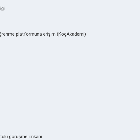
iği
e öğrenme platformuna erişim (KoçAkademi)
üntülü görüşme imkanı