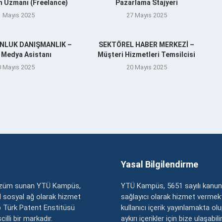
n Uzmanı (Freelance)
Pazarlama Stajyeri
1 Mayıs 2025
27 Mayıs 2025
ENLUK DANIŞMANLIK –
SEKTÖREL HABER MERKEZİ –
 Medya Asistanı
Müşteri Hizmetleri Temsilcisi
0 Mayıs 2025
20 Mayıs 2025
Yasal Bilgilendirme
çözüm sunan YTÜ Kampüs,
YTÜ Kampüs, 5651 sayılı kanun
zel sosyal ağ olarak hizmet
sağlayıcı olarak hizmet vermekt
 Türk Patent Enstitüsü
kullanıcı içerik yayınlamakta ol
illi bir markadır.
aykırı içerikler için bize ulaşabili