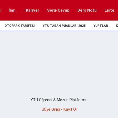
s
İlan
Kariyer
Soru-Cevap
Ders Notu
Liste
OTOPARK TARIFESI
YTÜ TABAN PUANLARI 2025
YURTLAR
K
YTÜ Öğrenci & Mezun Platformu
Üye Girişi / Kayıt Ol