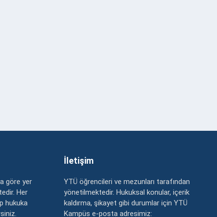
İletişim
a göre yer
YTÜ öğrencileri ve mezunları tarafından
edir. Her
yönetilmektedir. Hukuksal konular, içerik
up hukuka
kaldırma, şikayet gibi durumlar için YTÜ
rsiniz.
Kampüs e-posta adresimiz: