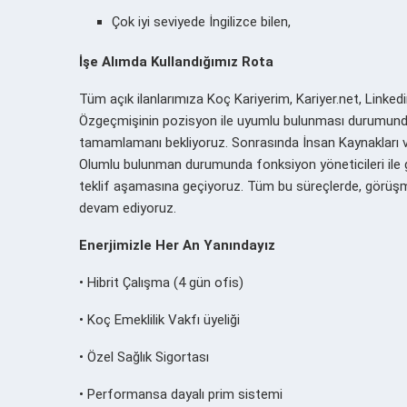
Çok iyi seviyede İngilizce bilen,
İşe Alımda Kullandığımız Rota
Tüm açık ilanlarımıza Koç Kariyerim, Kariyer.net, Linkedi
Özgeçmişinin pozisyon ile uyumlu bulunması durumunda 
tamamlamanı bekliyoruz. Sonrasında İnsan Kaynakları ve 
Olumlu bulunman durumunda fonksiyon yöneticileri ile 
teklif aşamasına geçiyoruz. Tüm bu süreçlerde, görüşme
devam ediyoruz.
Enerjimizle Her An Yanındayız
• Hibrit Çalışma (4 gün ofis)
• Koç Emeklilik Vakfı üyeliği
• Özel Sağlık Sigortası
• Performansa dayalı prim sistemi