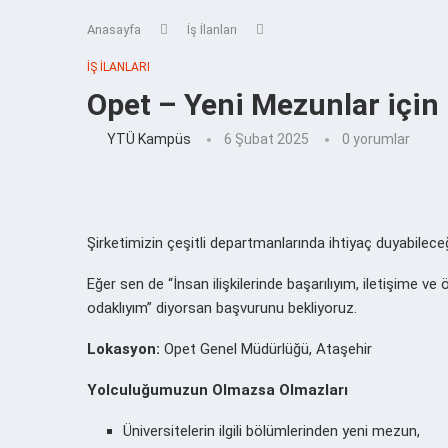
Anasayfa
İş İlanları
İŞ İLANLARI
Opet – Yeni Mezunlar için
YTÜ Kampüs
6 Şubat 2025
0 yorumlar
Şirketimizin çeşitli departmanlarında ihtiyaç duyabileceğ
Eğer sen de “İnsan ilişkilerinde başarılıyım, iletişime
odaklıyım” diyorsan başvurunu bekliyoruz.
Lokasyon:
Opet Genel Müdürlüğü, Ataşehir
Yolculuğumuzun Olmazsa Olmazları
Üniversitelerin ilgili bölümlerinden yeni mezun,