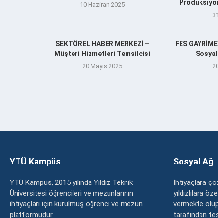
Prodüksiyo
10 Haziran 2025
3
SEKTÖREL HABER MERKEZİ –
FES GAYRİM
Müşteri Hizmetleri Temsilcisi
Sosyal
20 Mayıs 2025
2
YTÜ Kampüs
Sosyal Ağ
YTÜ Kampüs, 2015 yılında Yıldız Teknik
İhtiyaçlara 
Üniversitesi öğrencileri ve mezunlarının
yıldızlılara ö
ihtiyaçları için kurulmuş öğrenci ve mezun
vermekte olup
platformudur.
tarafından tesc