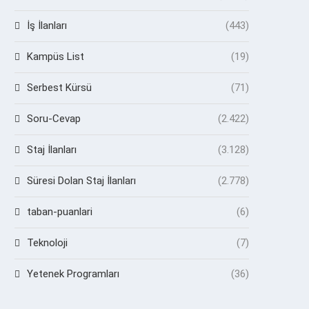
İş İlanları
(443)
Kampüs List
(19)
Serbest Kürsü
(71)
Soru-Cevap
(2.422)
Staj İlanları
(3.128)
Süresi Dolan Staj İlanları
(2.778)
taban-puanlari
(6)
Teknoloji
(7)
Yetenek Programları
(36)