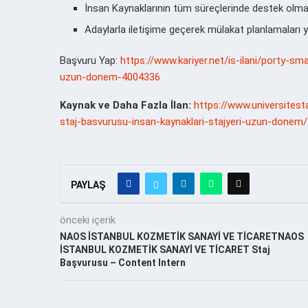
İnsan Kaynaklarının tüm süreçlerinde destek olma
Adaylarla iletişime geçerek mülakat planlamaları
Başvuru Yap:
https://www.kariyer.net/is-ilani/porty-sma
uzun-donem-4004336
Kaynak ve Daha Fazla İlan:
https://www.universitest
staj-basvurusu-insan-kaynaklari-stajyeri-uzun-donem/
PAYLAŞ
önceki içerik
NAOS İSTANBUL KOZMETİK SANAYİ VE TİCARETNAOS
İSTANBUL KOZMETİK SANAYİ VE TİCARET Staj
Başvurusu – Content Intern