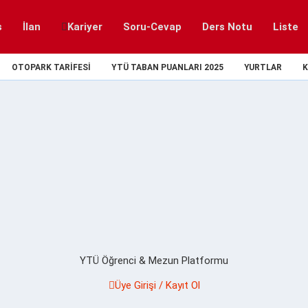
s
İlan
Kariyer
Soru-Cevap
Ders Notu
Liste
OTOPARK TARIFESI
YTÜ TABAN PUANLARI 2025
YURTLAR
K
YTÜ Öğrenci & Mezun Platformu
Üye Girişi / Kayıt Ol