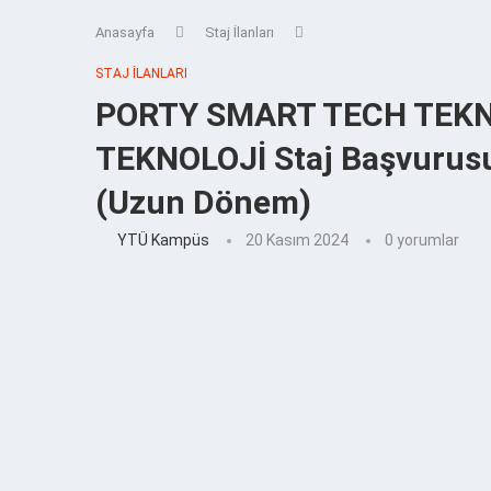
Anasayfa
Staj İlanları
STAJ İLANLARI
PORTY SMART TECH TEK
TEKNOLOJİ Staj Başvurusu 
(Uzun Dönem)
YTÜ Kampüs
20 Kasım 2024
0 yorumlar