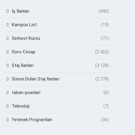
İş İlanları
(443)
Kampüs List
(19)
Serbest Kürsü
(71)
Soru-Cevap
(2.422)
Staj İlanları
(3.128)
Süresi Dolan Staj İlanları
(2.778)
taban-puanlari
(6)
Teknoloji
(7)
Yetenek Programları
(36)