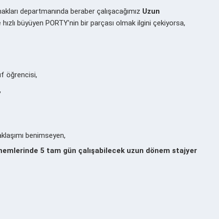
nakları departmanında beraber çalışacağımız
Uzun
e hızlı büyüyen PORTY’nin bir parçası olmak ilgini çekiyorsa,
ıf öğrencisi,
,
yaklaşımı benimseyen,
önemlerinde 5 tam gün çalışabilecek uzun dönem stajyer